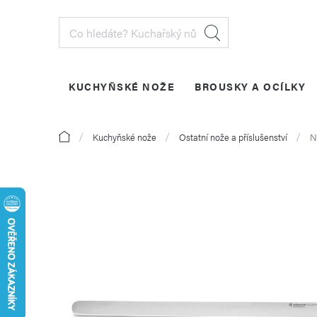
Přejít
na
obsah
KUCHYŇSKÉ NOŽE
BROUSKY A OCÍLKY
PŘIHLÁŠENÍ
Domů
Kuchyňské nože
Ostatní nože a příslušenství
N