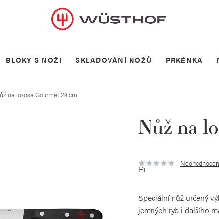
BLOKY S NOŽI
SKLADOVÁNÍ NOŽŮ
PRKÉNKA
ůž na lososa Gourmet 29 cm
Nůž na l
Neohodnocen
Průměrné
hodnocení
produktu
je
0,0
Speciální nůž určený vý
z
5
jemných ryb i dalšího m
hvězdiček.