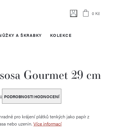
Nákupní
0 Kč
košík
NŮŽKY A ŠKRABKY
KOLEKCE
ososa Gourmet 29 cm
o
PODROBNOSTI HODNOCENÍ
hradně pro krájení plátků tenkých jako papír z
asa nebo uzenin.
Více informací