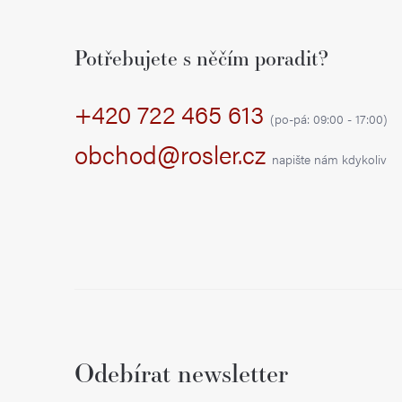
Z
á
Potřebujete s něčím poradit?
p
+420 722 465 613
a
(po-pá: 09:00 - 17:00)
t
obchod@rosler.cz
napište nám kdykoliv
í
Odebírat newsletter