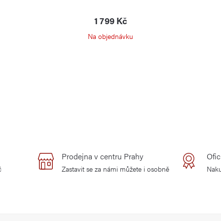
1 799 Kč
Na objednávku
Prodejna v centru Prahy
Ofic
č
Zastavit se za námi můžete i osobně
Naku