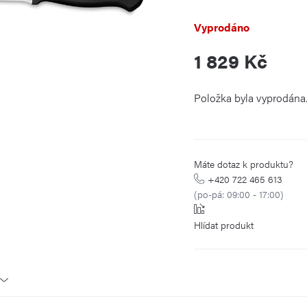
Vyprodáno
1 829 Kč
Měrná
Položka byla vyprodán
cena:
Máte dotaz k produktu?
+420 722 465 613
(po-pá: 09:00 - 17:00)
Hlídat