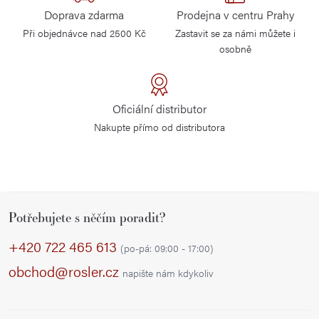
l
Doprava zdarma
Prodejna v centru Prahy
á
Při objednávce nad 2500 Kč
Zastavit se za námi můžete i
d
osobně
a
c
í
Oficiální distributor
p
Nakupte přímo od distributora
r
v
k
y
Z
v
Potřebujete s něčím poradit?
á
ý
p
+420 722 465 613
p
(po-pá: 09:00 - 17:00)
a
i
obchod@rosler.cz
napište nám kdykoliv
s
t
u
í