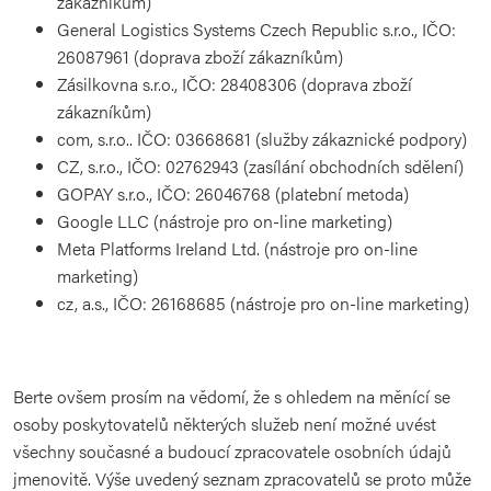
zákazníkům)
General Logistics Systems Czech Republic s.r.o., IČO:
26087961 (doprava zboží zákazníkům)
Zásilkovna s.r.o., IČO: 28408306 (doprava zboží
zákazníkům)
com, s.r.o.. IČO: 03668681 (služby zákaznické podpory)
CZ, s.r.o., IČO: 02762943 (zasílání obchodních sdělení)
GOPAY s.r.o., IČO: 26046768 (platební metoda)
Google LLC (nástroje pro on-line marketing)
Meta Platforms Ireland Ltd. (nástroje pro on-line
marketing)
cz, a.s., IČO: 26168685 (nástroje pro on-line marketing)
Berte ovšem prosím na vědomí, že s ohledem na měnící se
osoby poskytovatelů některých služeb není možné uvést
všechny současné a budoucí zpracovatele osobních údajů
jmenovitě. Výše uvedený seznam zpracovatelů se proto může