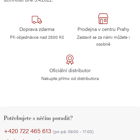
Doprava zdarma
Prodejna v centru Prahy
Při objednávce nad 2500 Kč
Zastavit se za námi můžete i
osobně
Oficiální distributor
Nakupte přímo od distributora
Z
Potřebujete s něčím poradit?
á
p
+420 722 465 613
(po-pá: 09:00 - 17:00)
a