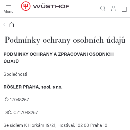
Přejít
N
na
obsah
ko
Domů
Podmínky ochrany osobních údajů
PODMÍNKY OCHRANY A ZPRACOVÁNÍ OSOBNÍCH
ÚDAJŮ
Společnosti
RÖSLER PRAHA, spol. s r.o.
IČ: 17048257
DIČ: CZ17048257
Se sídlem K Horkám 19/21, Hostivař, 102 00 Praha 10