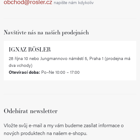
obchod@rosler.cz
napište nám kdykoliv
t
í
Navštivte nás na našich prodejnách
IGNAZ RÖSLER
28 října 10 nebo Jungmannovo náměstí 5, Praha 1 (prodejna má
dva vchody)
Otevírací doba:
Po–Ne 10:00 – 17:00
Odebírat newsletter
Vložte svůj e-mail a my vám budeme zasílat informace o
nových produktech na našem e-shopu.