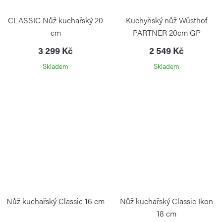
CLASSIC Nůž kuchařský 20
Kuchyňský nůž Wüsthof
cm
PARTNER 20cm GP
WÜSTHOF
3 299 Kč
2 549 Kč
Skladem
Skladem
Nůž kuchařský Classic 16 cm
Nůž kuchařský Classic Ikon
18 cm