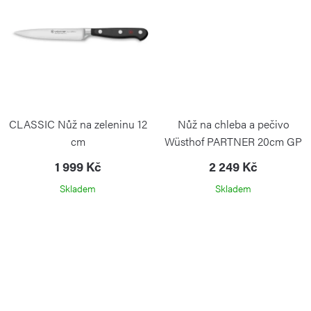
CLASSIC Nůž na zeleninu 12
Nůž na chleba a pečivo
cm
Wüsthof PARTNER 20cm GP
WÜSTHOF
1 999 Kč
2 249 Kč
Skladem
Skladem