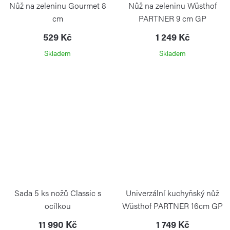
Nůž na zeleninu Gourmet 8
Nůž na zeleninu Wüsthof
cm
PARTNER 9 cm GP
WÜSTHOF
529 Kč
1 249 Kč
Skladem
Skladem
Sada 5 ks nožů Classic s
Univerzální kuchyňský nůž
ocílkou
Wüsthof PARTNER 16cm GP
WÜSTHOF
11 990 Kč
1 749 Kč