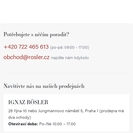
v
ý
p
i
Z
s
Potřebujete s něčím poradit?
á
u
p
+420 722 465 613
(po-pá: 09:00 - 17:00)
a
obchod@rosler.cz
napište nám kdykoliv
t
í
Navštivte nás na našich prodejnách
IGNAZ RÖSLER
28 října 10 nebo Jungmannovo náměstí 5, Praha 1 (prodejna má
dva vchody)
Otevírací doba:
Po–Ne 10:00 – 17:00