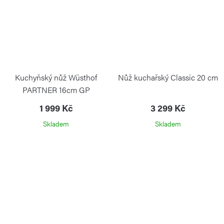
Kuchyňský nůž Wüsthof
Nůž kuchařský Classic 20 cm
PARTNER 16cm GP
WÜSTHOF
1 999 Kč
3 299 Kč
Skladem
Skladem