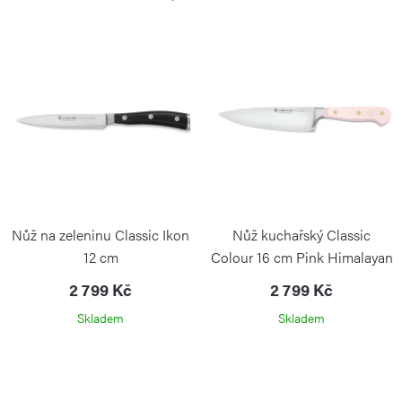
i
e
s
n
p
í
r
p
o
r
d
o
u
d
k
u
t
k
Nůž na zeleninu Classic Ikon
Nůž kuchařský Classic
ů
t
12 cm
Colour 16 cm Pink Himalayan
ů
Salt
2 799 Kč
2 799 Kč
Skladem
Skladem