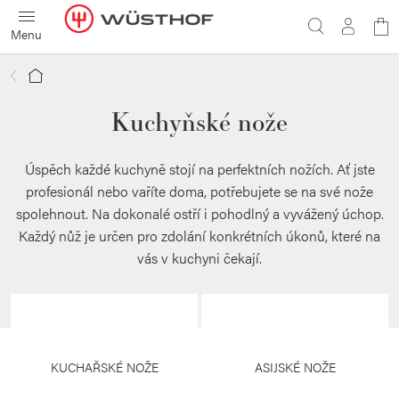
Přejít
N
na
obsah
ko
Domů
Kuchyňské nože
Úspěch každé kuchyně stojí na perfektních nožích. Ať jste
profesionál nebo vaříte doma, potřebujete se na své nože
spolehnout. Na dokonalé ostří i pohodlný a vyvážený úchop.
Každý nůž je určen pro zdolání konkrétních úkonů, které na
vás v kuchyni čekají.
KUCHAŘSKÉ NOŽE
ASIJSKÉ NOŽE