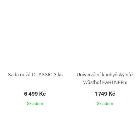
Sada nožů CLASSIC 3 ks
Univerzální kuchyňský nůž
Wüsthof PARTNER s
vlnkovaným ostřím 14cm GP
6 499 Kč
1 749 Kč
WÜSTHOF
Skladem
Skladem