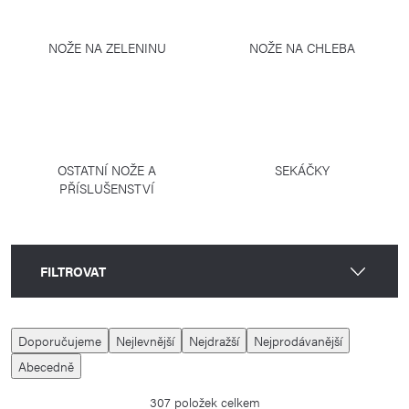
NOŽE NA ZELENINU
NOŽE NA CHLEBA
OSTATNÍ NOŽE A
SEKÁČKY
PŘÍSLUŠENSTVÍ
FILTROVAT
V
Ř
Doporučujeme
Nejlevnější
Nejdražší
Nejprodávanější
ý
a
Abecedně
p
z
307
položek celkem