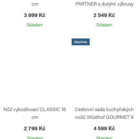
cm
PARTNER s dutými výbrusy
17cm GP
3 999 Kč
2 549 Kč
WÜSTHOF
Skladem
Skladem
Novinka
Nůž vykosťovací CLASSIC 16
Cestovní sada kuchyňských
cm
nožů Wüsthof GOURMET 6
ks
2 799 Kč
4 599 Kč
Skladem
Skladem