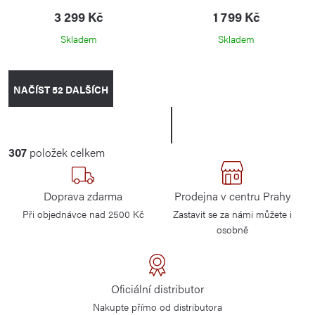
3 299 Kč
1 799 Kč
Skladem
Skladem
O
NAČÍST 52 DALŠÍCH
v
l
S
t
á
r
d
307
položek celkem
á
a
n
c
k
Doprava zdarma
Prodejna v centru Prahy
í
o
Při objednávce nad 2500 Kč
Zastavit se za námi můžete i
p
v
osobně
r
á
n
v
í
k
Oficiální distributor
y
Nakupte přímo od distributora