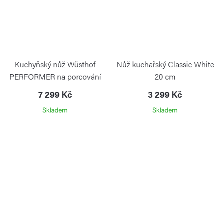
Kuchyňský nůž Wüsthof
Nůž kuchařský Classic White
PERFORMER na porcování
20 cm
23 cm
7 299 Kč
3 299 Kč
Skladem
Skladem