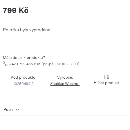
799 Kč
Měrná
Položka byla vyprodána…
cena:
Máte dotaz k produktu?
+420 722 465 613
(po-pá: 09:00 - 17:00)
Kód produktu:
Výrobce:
Hlídat
1025046412
Značka:
Wusthof
Popis