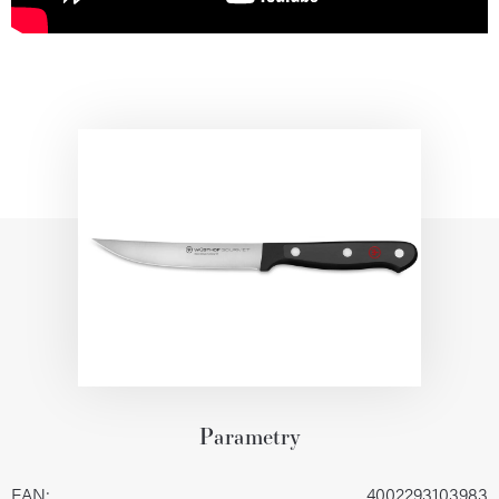
Parametry
EAN
:
4002293103983