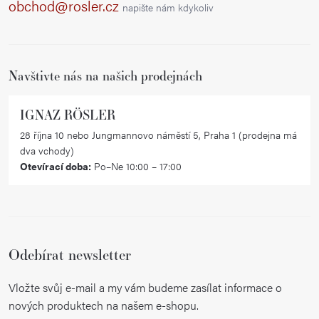
a
obchod@rosler.cz
napište nám kdykoliv
t
í
Navštivte nás na našich prodejnách
IGNAZ RÖSLER
28 října 10 nebo Jungmannovo náměstí 5, Praha 1 (prodejna má
dva vchody)
Otevírací doba:
Po–Ne 10:00 – 17:00
Odebírat newsletter
Vložte svůj e-mail a my vám budeme zasílat informace o
nových produktech na našem e-shopu.