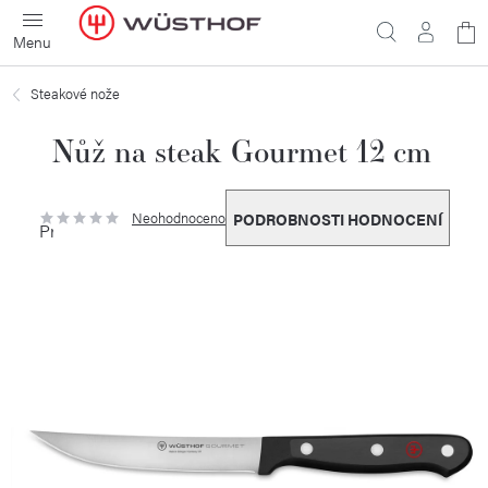
Přejít
N
na
obsah
ko
Steakové nože
Nůž na steak Gourmet 12 cm
Neohodnoceno
PODROBNOSTI HODNOCENÍ
Průměrné
hodnocení
produktu
je
0,0
z
5
hvězdiček.