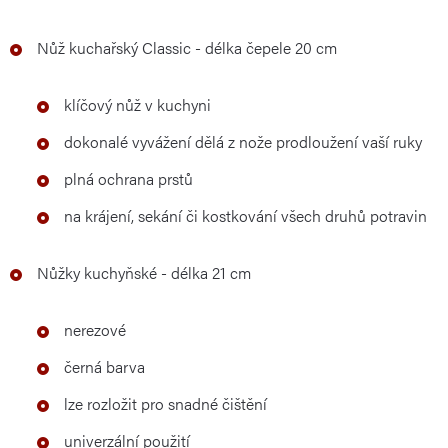
Nůž kuchařský Classic - délka čepele 20 cm
klíčový nůž v kuchyni
dokonalé vyvážení dělá z nože prodloužení vaší ruky
plná ochrana prstů
na krájení, sekání či kostkování všech druhů potravin
Nůžky kuchyňské - délka 21 cm
nerezové
černá barva
lze rozložit pro snadné čištění
univerzální použití