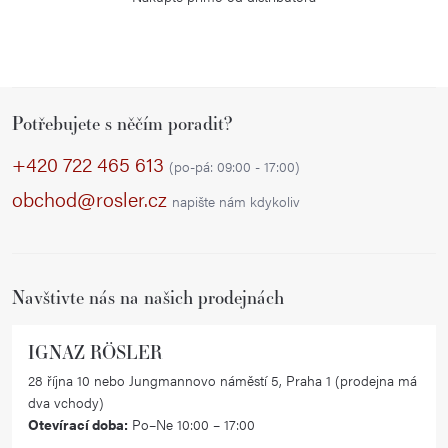
Z
Potřebujete s něčím poradit?
á
p
+420 722 465 613
(po-pá: 09:00 - 17:00)
a
obchod@rosler.cz
napište nám kdykoliv
t
í
Navštivte nás na našich prodejnách
IGNAZ RÖSLER
28 října 10 nebo Jungmannovo náměstí 5, Praha 1 (prodejna má
dva vchody)
Otevírací doba:
Po–Ne 10:00 – 17:00