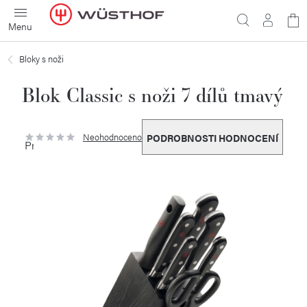
Přejít
N
na
obsah
ko
Bloky s noži
Blok Classic s noži 7 dílů tmavý
Neohodnoceno
PODROBNOSTI HODNOCENÍ
Průměrné
hodnocení
produktu
je
0,0
z
5
hvězdiček.