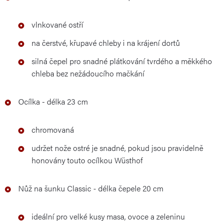
vlnkované ostří
na čerstvé, křupavé chleby i na krájení dortů
silná čepel pro snadné plátkování tvrdého a měkkého
chleba bez nežádoucího mačkání
Ocílka - délka 23 cm
chromovaná
udržet nože ostré je snadné, pokud jsou pravidelně
honovány touto ocílkou Wüsthof
Nůž na šunku Classic - délka čepele 20 cm
ideální pro velké kusy masa, ovoce a zeleninu