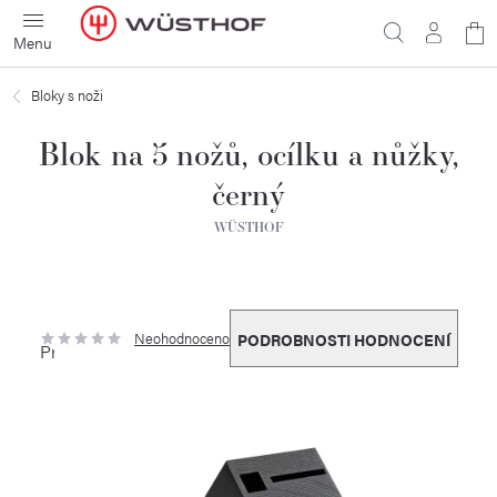
Přejít
N
na
obsah
ko
Bloky s noži
Blok na 5 nožů, ocílku a nůžky,
černý
WÜSTHOF
Neohodnoceno
PODROBNOSTI HODNOCENÍ
Průměrné
hodnocení
produktu
je
0,0
z
5
hvězdiček.