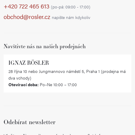
p
+420 722 465 613
(po-pá: 09:00 - 17:00)
a
obchod@rosler.cz
napište nám kdykoliv
t
í
Navštivte nás na našich prodejnách
IGNAZ RÖSLER
28 října 10 nebo Jungmannovo náměstí 5, Praha 1 (prodejna má
dva vchody)
Otevírací doba:
Po–Ne 10:00 – 17:00
Odebírat newsletter