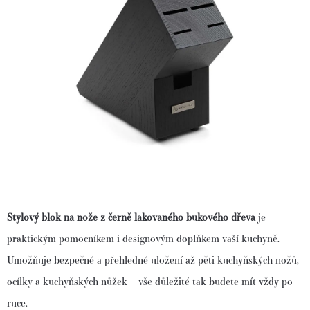
Stylový blok na nože z černě lakovaného bukového dřeva
je
praktickým pomocníkem i designovým doplňkem vaší kuchyně.
Umožňuje bezpečné a přehledné uložení až pěti kuchyňských nožů,
ocílky a kuchyňských nůžek – vše důležité tak budete mít vždy po
ruce.