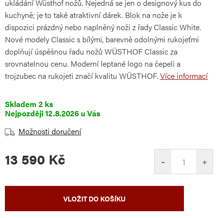
ukládání Wüsthof nožů. Nejedná se jen o designový kus do
kuchyně; je to také atraktivní dárek. Blok na nože je k
dispozici prázdný nebo naplněný noži z řady Classic White.
Nové modely Classic s bílými, barevně odolnými rukojeťmi
doplňují úspěšnou řadu nožů WÜSTHOF Classic za
srovnatelnou cenu. Moderní leptané logo na čepeli a
trojzubec na rukojeti značí kvalitu WÜSTHOF.
Více informací
Skladem
2 ks
12.8.2026
Možnosti doručení
13 590 Kč
−
+
Měrná
VLOŽIT DO KOŠÍKU
cena: