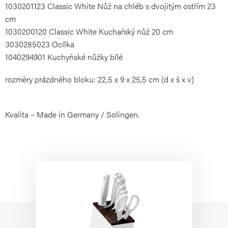
1030201123 Classic White Nůž na chléb s dvojitým ostřím 23
cm
1030200120 Classic White Kuchařský nůž 20 cm
3030285023 Ocílka
1040294901 Kuchyňské nůžky bílé
rozměry prázdného bloku: 22,5 x 9 x 25,5 cm (d x š x v)
Kvalita – Made in Germany / Solingen.