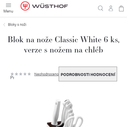
Přejít
N
na
obsah
ko
Bloky s noži
Blok na nože Classic White 6 ks,
verze s nožem na chléb
Neohodnoceno
PODROBNOSTI HODNOCENÍ
Průměrné
hodnocení
produktu
je
0,0
z
5
hvězdiček.