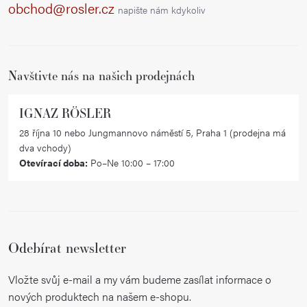
a
obchod@rosler.cz
napište nám kdykoliv
t
í
Navštivte nás na našich prodejnách
IGNAZ RÖSLER
28 října 10 nebo Jungmannovo náměstí 5, Praha 1 (prodejna má
dva vchody)
Otevírací doba:
Po–Ne 10:00 – 17:00
Odebírat newsletter
Vložte svůj e-mail a my vám budeme zasílat informace o
nových produktech na našem e-shopu.