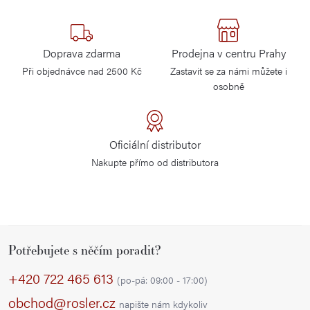
Doprava zdarma
Prodejna v centru Prahy
Při objednávce nad 2500 Kč
Zastavit se za námi můžete i
osobně
Oficiální distributor
Nakupte přímo od distributora
Z
Potřebujete s něčím poradit?
á
p
+420 722 465 613
(po-pá: 09:00 - 17:00)
a
obchod@rosler.cz
napište nám kdykoliv