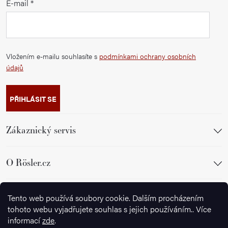
E-mail
Vložením e-mailu souhlasíte s
podmínkami ochrany osobních
údajů
PŘIHLÁSIT SE
Zákaznický servis
O Rösler.cz
Sledujte nás
Tento web používá soubory cookie. Dalším procházením
tohoto webu vyjadřujete souhlas s jejich používáním.. Více
informací
zde
.