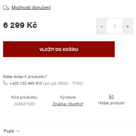
Možnosti doručení
6 299 Kč
−
+
Měrná
VLOŽIT DO KOŠÍKU
cena:
Máte dotaz k produktu?
+420 722 465 613
(po-pá: 09:00 - 17:00)
Kód produktu:
Výrobce:
Hlídat
2090271201
Značka:
Wusthof
Popis