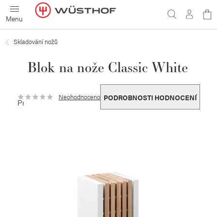
Přejít
N
na
obsah
ko
Skladování nožů
Blok na nože Classic White
Neohodnoceno
PODROBNOSTI HODNOCENÍ
Průměrné
hodnocení
produktu
je
0,0
z
5
hvězdiček.