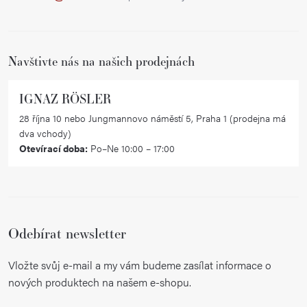
t
í
Navštivte nás na našich prodejnách
IGNAZ RÖSLER
28 října 10 nebo Jungmannovo náměstí 5, Praha 1 (prodejna má
dva vchody)
Otevírací doba:
Po–Ne 10:00 – 17:00
Odebírat newsletter
Vložte svůj e-mail a my vám budeme zasílat informace o
nových produktech na našem e-shopu.