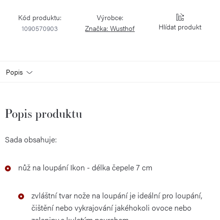
Kód produktu:
Výrobce:
Hlídat
1090570903
Značka:
Wusthof
Popis
Popis produktu
Sada obsahuje:
nůž na loupání Ikon - délka čepele 7 cm
zvláštní tvar nože na loupání je ideální pro loupání,
čištění nebo vykrajování jakéhokoli ovoce nebo
zeleniny s kulatým povrchem