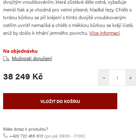
dvojitým vroubkováním, která zůstává déle ostrá, vyžaduje
menší tlak a je vhodná pro velmi přesné, hladké řezy. Chléb s
tvrdou kůrkou se při krájení s tímto dvojitě vroubkovaným
ostřím uvnitř nemačká a chléb s měkkou kůrkou se krájí čistě,
aniž by došlo k trhání jemného povrchu.
Více informací
Na objednávku
Možnosti doručení
38 249 Kč
−
+
Měrná
VLOŽIT DO KOŠÍKU
cena:
Máte dotaz k produktu?
+420 722 465 613
(po-pá: 09:00 - 17:00)