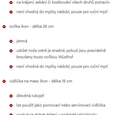
na krájení, sekání či kostkování všech druhů potravin
není vhodný do myčky nádobí, pouze pro ruční mytí
ocílka Ikon - délka 26 cm
jemná
udržet nože ostré je snadné, pokud jsou pravidelně
broušeny touto ocílkou Wüsthof
není vhodná do myčky nádobí, pouze pro ruční mytí
vidlička na maso Ikon - délka 16 cm
dřevěná rukojeť
lze použít jako porcovací nebo servírovací vidlička
poskytuje dobré držení v podstatě jakýchkoliv