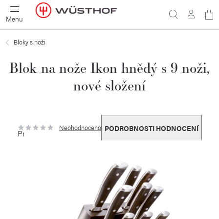
Přejít
N
na
obsah
ko
Bloky s noži
Blok na nože Ikon hnědý s 9 noži,
nové složení
Neohodnoceno
PODROBNOSTI HODNOCENÍ
Průměrné
hodnocení
produktu
je
0,0
z
5
hvězdiček.