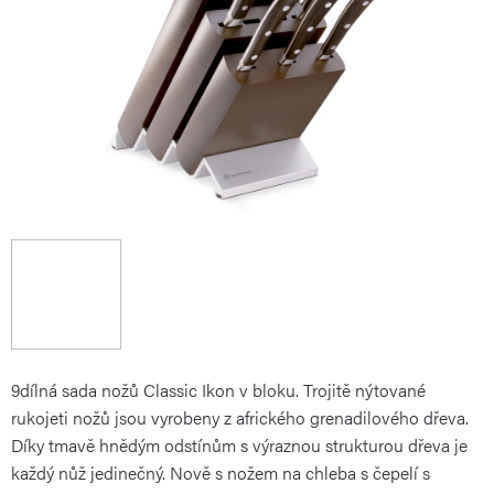
9dílná sada nožů Classic Ikon v bloku. Trojitě nýtované
rukojeti nožů jsou vyrobeny z afrického grenadilového dřeva.
Díky tmavě hnědým odstínům s výraznou strukturou dřeva je
každý nůž jedinečný. Nově s nožem na chleba s čepelí s