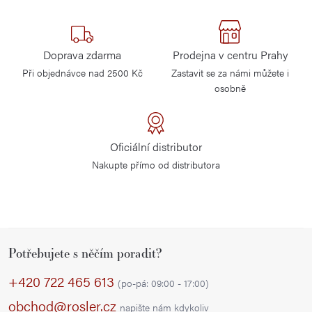
Doprava zdarma
Prodejna v centru Prahy
Při objednávce nad 2500 Kč
Zastavit se za námi můžete i
osobně
Oficiální distributor
Nakupte přímo od distributora
Z
Potřebujete s něčím poradit?
á
p
+420 722 465 613
(po-pá: 09:00 - 17:00)
a
obchod@rosler.cz
napište nám kdykoliv