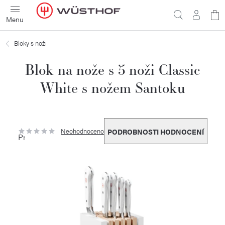
Přejít
N
na
obsah
ko
Bloky s noži
Blok na nože s 5 noži Classic
White s nožem Santoku
Neohodnoceno
PODROBNOSTI HODNOCENÍ
Průměrné
hodnocení
produktu
je
0,0
z
5
hvězdiček.