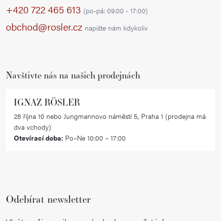
p
+420 722 465 613
(po-pá: 09:00 - 17:00)
a
obchod@rosler.cz
napište nám kdykoliv
t
í
Navštivte nás na našich prodejnách
IGNAZ RÖSLER
28 října 10 nebo Jungmannovo náměstí 5, Praha 1 (prodejna má
dva vchody)
Otevírací doba:
Po–Ne 10:00 – 17:00
Odebírat newsletter