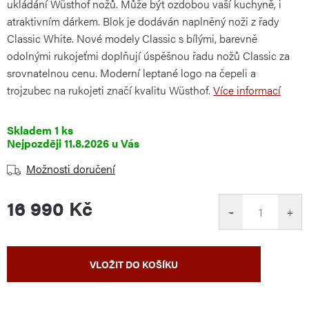
ukládání Wüsthof nožů. Může být ozdobou vaší kuchyně, i
atraktivním dárkem. Blok je dodáván naplněný noži z řady
Classic White. Nové modely Classic s bílými, barevně
odolnými rukojeťmi doplňují úspěšnou řadu nožů Classic za
srovnatelnou cenu. Moderní leptané logo na čepeli a
trojzubec na rukojeti značí kvalitu Wüsthof.
Více informací
Skladem
1 ks
11.8.2026
Možnosti doručení
16 990 Kč
−
+
Měrná
VLOŽIT DO KOŠÍKU
cena: