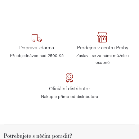
Doprava zdarma
Prodejna v centru Prahy
Při objednávce nad 2500 Kč
Zastavit se za námi můžete i
osobně
Oficiální distributor
Nakupte přímo od distributora
Z
Potřebujete s něčím poradit?
á