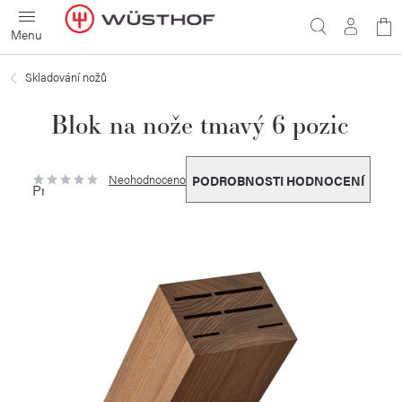
Přejít
N
na
obsah
ko
Skladování nožů
Blok na nože tmavý 6 pozic
Neohodnoceno
PODROBNOSTI HODNOCENÍ
Průměrné
hodnocení
produktu
je
0,0
z
5
hvězdiček.