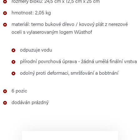
rozměry bloku: 24,5 cm x 12,5 cm x 25 cm
hmotnost: 2,05 kg
materiál: termo bukové dřevo / kovový plát z nerezové
oceli s vylaserovaným logem Wüsthof
odpuzuje vodu
přírodní povrchová úprava - žádná umělá finální vrstva
odolný proti deformaci, smršťování a bobtnání
6 pozic
dodáván prázdný