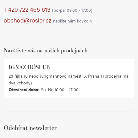
p
+420 722 465 613
(po-pá: 09:00 - 17:00)
a
obchod@rosler.cz
napište nám kdykoliv
t
í
Navštivte nás na našich prodejnách
IGNAZ RÖSLER
28 října 10 nebo Jungmannovo náměstí 5, Praha 1 (prodejna má
dva vchody)
Otevírací doba:
Po–Ne 10:00 – 17:00
Odebírat newsletter