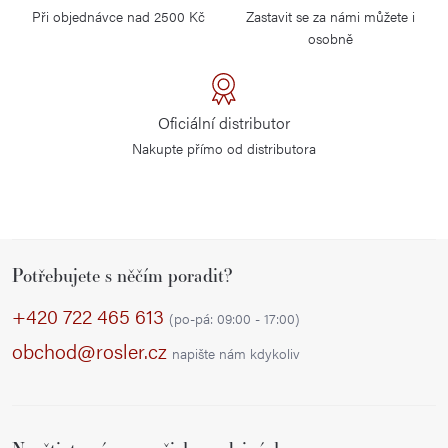
Při objednávce nad 2500 Kč
Zastavit se za námi můžete i
osobně
Oficiální distributor
Nakupte přímo od distributora
Z
Potřebujete s něčím poradit?
á
p
+420 722 465 613
(po-pá: 09:00 - 17:00)
a
obchod@rosler.cz
napište nám kdykoliv
t
í