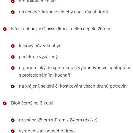
vroubkované ostří
na čerstvé, křupavé chleby i na krájení dortů
Nůž kuchařský Classic Ikon - délka čepele 20 cm
klíčový nůž v kuchyni
perfektně vyvážený
ergonomický design rukojeti vypracován ve spolupráci
s profesionálními kuchaři
na krájení, sekání či kostkování všech druhů potravin
Blok černý na 6 kusů
rozměry: 25 cm x 11 cm x 24 cm (dxšxv)
vyroben z jasanového dřeva