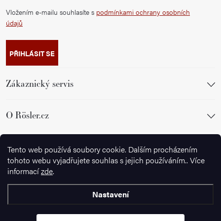
Vložením e-mailu souhlasíte s
podmínkami ochrany osobních
údajů
PŘIHLÁSIT SE
Zákaznický servis
O Rösler.cz
Sledujte nás
Tento web používá soubory cookie. Dalším procházením
tohoto webu vyjadřujete souhlas s jejich používáním.. Více
informací
zde
.
Nastavení
Copyright 2026
Wusthof.cz
. Všechna práva vyhrazena.