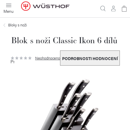
Přejít
N
na
obsah
ko
Bloky s noži
Blok s noži Classic Ikon 6 dílů
Neohodnoceno
PODROBNOSTI HODNOCENÍ
Průměrné
hodnocení
produktu
je
0,0
z
5
hvězdiček.