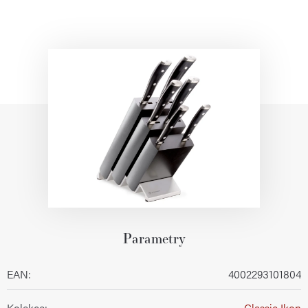
Parametry
EAN
:
4002293101804
Kolekce
:
Classic Ikon