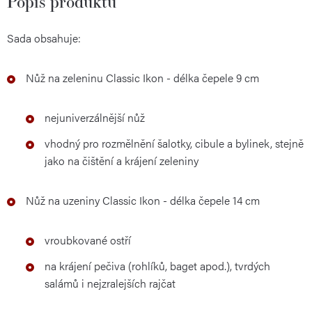
Popis produktu
Sada obsahuje:
Nůž na zeleninu Classic Ikon - délka čepele 9 cm
nejuniverzálnější nůž
vhodný pro rozmělnění šalotky, cibule a bylinek, stejně
jako na čištění a krájení zeleniny
Nůž na uzeniny Classic Ikon - délka čepele 14 cm
vroubkované ostří
na krájení pečiva (rohlíků, baget apod.), tvrdých
salámů i nejzralejších rajčat