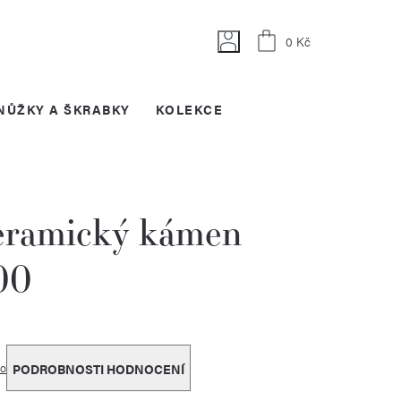
Nákupní
0 Kč
košík
NŮŽKY A ŠKRABKY
KOLEKCE
eramický kámen
00
o
PODROBNOSTI HODNOCENÍ