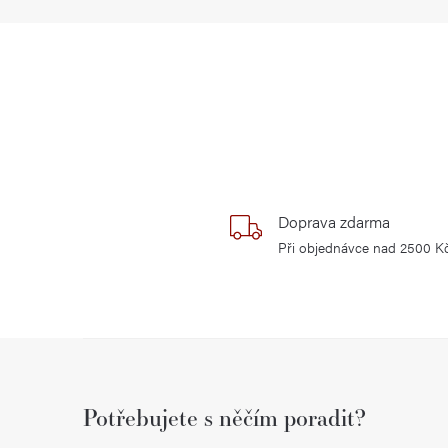
Doprava zdarma
Při objednávce nad 2500 K
Z
á
Potřebujete s něčím poradit?
p