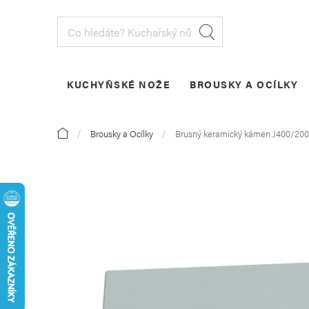
Přejít
na
obsah
KUCHYŇSKÉ NOŽE
BROUSKY A OCÍLKY
PŘIHLÁŠENÍ
Domů
Brousky a Ocílky
Brusný keramický kámen J400/20