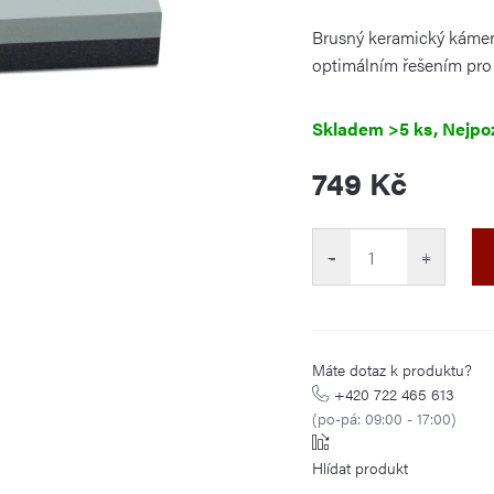
je
0,0
Brusný keramický kámen 
z
5
optimálním řešením pro 
hvězdiček.
Skladem
>5 ks
749 Kč
Měrná
cena:
−
+
Máte dotaz k produktu?
+420 722 465 613
(po-pá: 09:00 - 17:00)
Hlídat