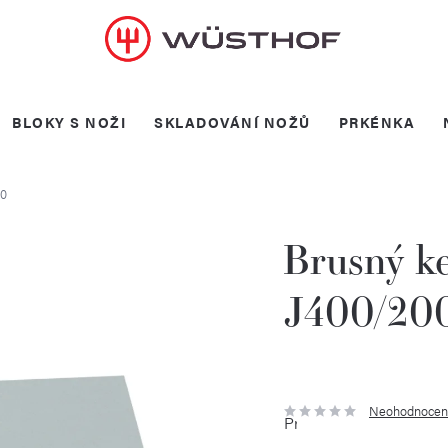
BLOKY S NOŽI
SKLADOVÁNÍ NOŽŮ
PRKÉNKA
00
Brusný k
J400/20
Neohodnocen
Průměrné
hodnocení
produktu