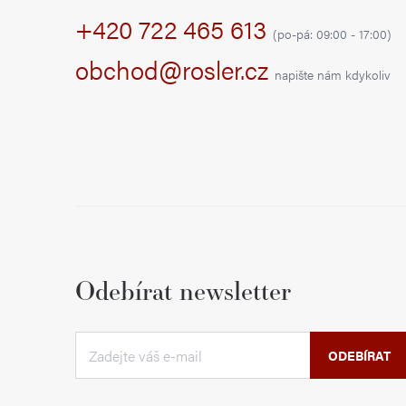
+420 722 465 613
a
(po-pá: 09:00 - 17:00)
t
obchod@rosler.cz
napište nám kdykoliv
í
Odebírat newsletter
ODEBÍRAT