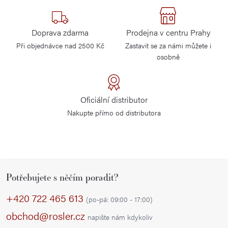
Doprava zdarma
Prodejna v centru Prahy
Při objednávce nad 2500 Kč
Zastavit se za námi můžete i
osobně
Oficiální distributor
Nakupte přímo od distributora
Z
Potřebujete s něčím poradit?
á
p
+420 722 465 613
(po-pá: 09:00 - 17:00)
a
obchod@rosler.cz
napište nám kdykoliv