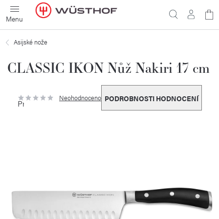
Přejít
N
na
obsah
ko
Asijské nože
CLASSIC IKON Nůž Nakiri 17 cm
Neohodnoceno
PODROBNOSTI HODNOCENÍ
Průměrné
hodnocení
produktu
je
0,0
z
5
hvězdiček.