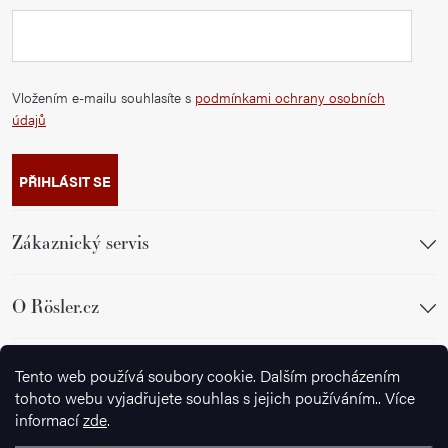
Vložením e-mailu souhlasíte s
podmínkami ochrany osobních
údajů
PŘIHLÁSIT SE
Zákaznický servis
O Rösler.cz
Sledujte nás
Tento web používá soubory cookie. Dalším procházením
tohoto webu vyjadřujete souhlas s jejich používáním.. Více
informací
zde
.