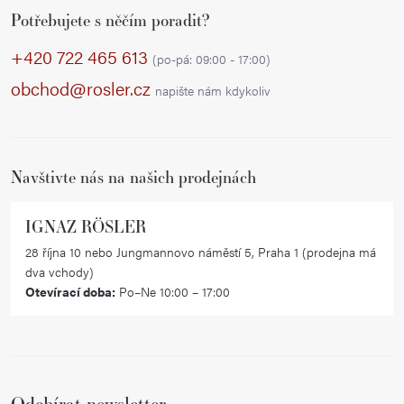
Z
Potřebujete s něčím poradit?
á
p
+420 722 465 613
(po-pá: 09:00 - 17:00)
a
obchod@rosler.cz
napište nám kdykoliv
t
í
Navštivte nás na našich prodejnách
IGNAZ RÖSLER
28 října 10 nebo Jungmannovo náměstí 5, Praha 1 (prodejna má
dva vchody)
Otevírací doba:
Po–Ne 10:00 – 17:00
Odebírat newsletter