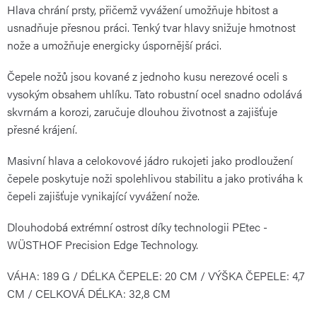
Hlava chrání prsty, přičemž vyvážení umožňuje hbitost a
usnadňuje přesnou práci. Tenký tvar hlavy snižuje hmotnost
nože a umožňuje energicky úspornější práci.
Čepele nožů jsou kované z jednoho kusu nerezové oceli s
vysokým obsahem uhlíku. Tato robustní ocel snadno odolává
skvrnám a korozi, zaručuje dlouhou životnost a zajišťuje
přesné krájení.
Masivní hlava a celokovové jádro rukojeti jako prodloužení
čepele poskytuje noži spolehlivou stabilitu a jako protiváha k
čepeli zajišťuje vynikající vyvážení nože.
Dlouhodobá extrémní ostrost díky technologii PEtec -
WÜSTHOF
Precision Edge Technology.
VÁHA: 189 G / DÉLKA ČEPELE: 20 CM / VÝŠKA ČEPELE: 4,7
CM / CELKOVÁ DÉLKA: 32,8 CM