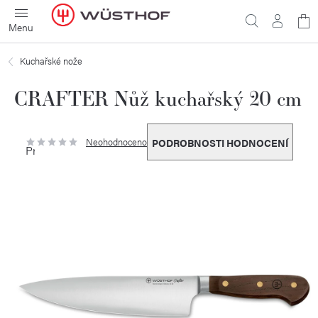
Přejít
N
na
obsah
ko
Kuchařské nože
CRAFTER Nůž kuchařský 20 cm
Neohodnoceno
PODROBNOSTI HODNOCENÍ
Průměrné
hodnocení
produktu
je
0,0
z
5
hvězdiček.