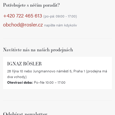
Potřebujete s něčím poradit?
á
p
+420 722 465 613
(po-pá: 09:00 - 17:00)
a
obchod@rosler.cz
napište nám kdykoliv
t
í
Navštivte nás na našich prodejnách
IGNAZ RÖSLER
28 října 10 nebo Jungmannovo náměstí 5, Praha 1 (prodejna má
dva vchody)
Otevírací doba:
Po–Ne 10:00 – 17:00
Odebírat newsletter