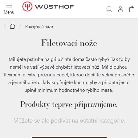
Přejít
N
na
obsah
ko
Domů
Kuchyňské nože
Filetovací nože
Milujete pstruha na grilu? Jíte doma často ryby? Tak to by
neměl ve vaší výbavě chybět filetovací nůž.
Má dlouhou,
flexibilní a extra pružnou čepel, kterou docílíte velmi přesného
a jemného řezu, kdy kopírujete kostru ryby a přijdete jen o
úplné minimum hodnotného rybího masa.
Produkty teprve připravujeme.
Můžete se ale podívat na ostatní kategorie.