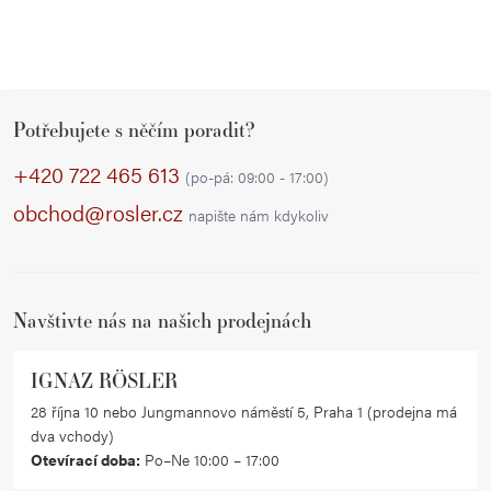
Z
Potřebujete s něčím poradit?
á
p
+420 722 465 613
(po-pá: 09:00 - 17:00)
a
obchod@rosler.cz
napište nám kdykoliv
t
í
Navštivte nás na našich prodejnách
IGNAZ RÖSLER
28 října 10 nebo Jungmannovo náměstí 5, Praha 1 (prodejna má
dva vchody)
Otevírací doba:
Po–Ne 10:00 – 17:00