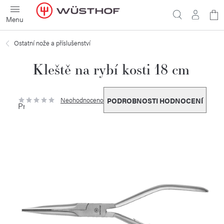
Přejít
N
na
obsah
ko
Ostatní nože a příslušenství
Kleště na rybí kosti 18 cm
Neohodnoceno
PODROBNOSTI HODNOCENÍ
Průměrné
hodnocení
produktu
je
0,0
z
5
hvězdiček.