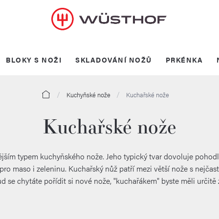
BLOKY S NOŽI
SKLADOVÁNÍ NOŽŮ
PRKÉNKA
Domů
Kuchyňské nože
Kuchařské nože
Kuchařské nože
jším typem kuchyňského nože. Jeho typický tvar dovoluje pohodln
pro maso i zeleninu. Kuchařský nůž patří mezi větší nože s nejčastě
d se chytáte pořídit si nové nože, "kuchařákem" byste měli určitě z