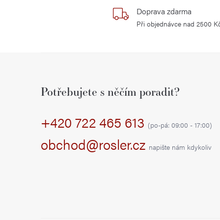
p
Doprava zdarma
r
Při objednávce nad 2500 K
v
k
Z
y
á
v
Potřebujete s něčím poradit?
p
ý
+420 722 465 613
a
p
(po-pá: 09:00 - 17:00)
i
t
obchod@rosler.cz
napište nám kdykoliv
s
í
u