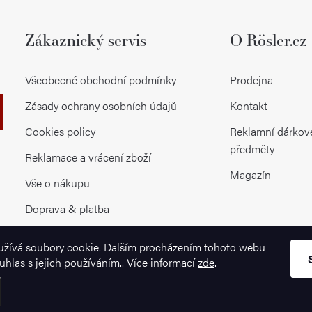
Zákaznický servis
O Rösler.cz
Všeobecné obchodní podmínky
Prodejna
Zásady ochrany osobních údajů
Kontakt
Cookies policy
Reklamní dárkov
předměty
Reklamace a vrácení zboží
Magazín
Vše o nákupu
Doprava & platba
užívá soubory cookie. Dalším procházením tohoto webu
uhlas s jejich používáním.. Více informací
zde
.