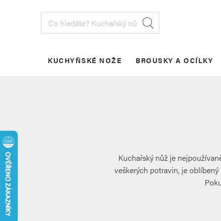
Přejít
na
obsah
KUCHYŇSKÉ NOŽE
BROUSKY A OCÍLKY
PŘIHLÁŠENÍ
Kuchařský nůž je nejpoužívaně
veškerých potravin, je oblíbený 
Poku