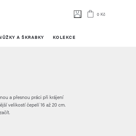
Nákupní
0 Kč
košík
NŮŽKY A ŠKRABKY
KOLEKCE
ou a přesnou práci při krájení
jší velikostí čepelí 16 až 20 cm.
ačít.