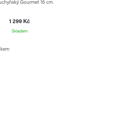
uchyňský Gourmet 16 cm
1 299 Kč
Skladem
lkem