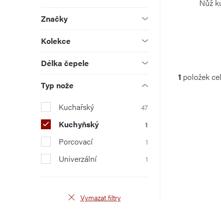
p
u
d
Nůž k
a
Značky
k
u
n
Kolekce
t
k
e
Délka čepele
ů
t
O
1
položek ce
l
ů
Typ nože
v
Kuchařský
47
l
Kuchyňský
1
á
Porcovací
1
d
Univerzální
1
a
c
Vymazat filtry
í