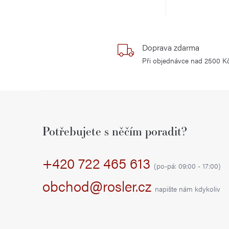
P
o
Doprava zdarma
s
Při objednávce nad 2500 K
t
Z
r
á
a
Potřebujete s něčím poradit?
p
n
+420 722 465 613
a
(po-pá: 09:00 - 17:00)
n
t
obchod@rosler.cz
í
napište nám kdykoliv
í
p