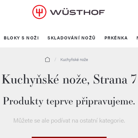
BLOKY S NOŽI
SKLADOVÁNÍ NOŽŮ
PRKÉNKA
Domů
Kuchyňské nože
Kuchyňské nože
, Strana 7
Produkty teprve připravujeme.
Můžete se ale podívat na ostatní kategorie.