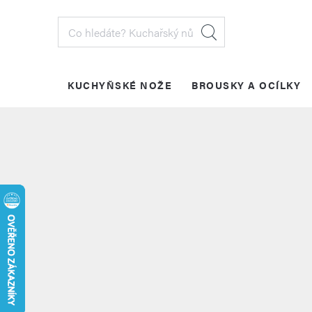
Přejít
na
obsah
KUCHYŇSKÉ NOŽE
BROUSKY A OCÍLKY
PŘIHLÁŠENÍ