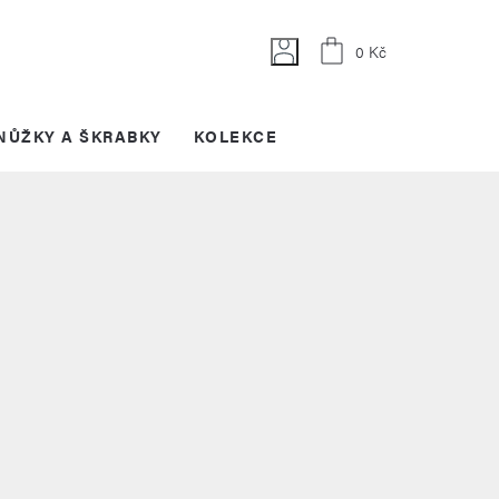
Nákupní
0 Kč
košík
NŮŽKY A ŠKRABKY
KOLEKCE