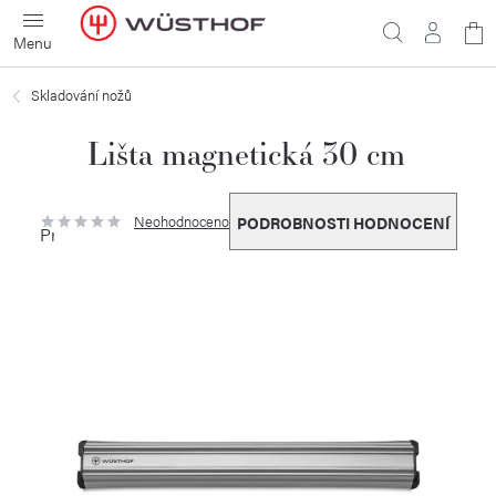
Přejít
N
na
obsah
ko
Skladování nožů
Lišta magnetická 30 cm
Neohodnoceno
PODROBNOSTI HODNOCENÍ
Průměrné
hodnocení
produktu
je
0,0
z
5
hvězdiček.