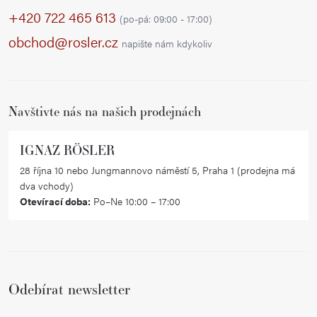
p
+420 722 465 613
(po-pá: 09:00 - 17:00)
a
obchod@rosler.cz
napište nám kdykoliv
t
í
Navštivte nás na našich prodejnách
IGNAZ RÖSLER
28 října 10 nebo Jungmannovo náměstí 5, Praha 1 (prodejna má
dva vchody)
Otevírací doba:
Po–Ne 10:00 – 17:00
Odebírat newsletter