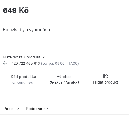
649 Kč
Měrná
Položka byla vyprodána…
cena:
Máte dotaz k produktu?
+420 722 465 613
(po-pá: 09:00 - 17:00)
Kód produktu:
Výrobce:
Hlídat
2059625330
Značka:
Wusthof
Popis
Podobné