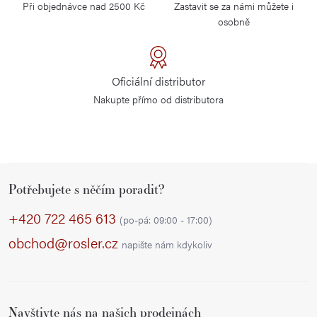
Při objednávce nad 2500 Kč
Zastavit se za námi můžete i
osobně
Oficiální distributor
Nakupte přímo od distributora
Z
Potřebujete s něčím poradit?
á
p
+420 722 465 613
(po-pá: 09:00 - 17:00)
a
obchod@rosler.cz
napište nám kdykoliv
t
í
Navštivte nás na našich prodejnách