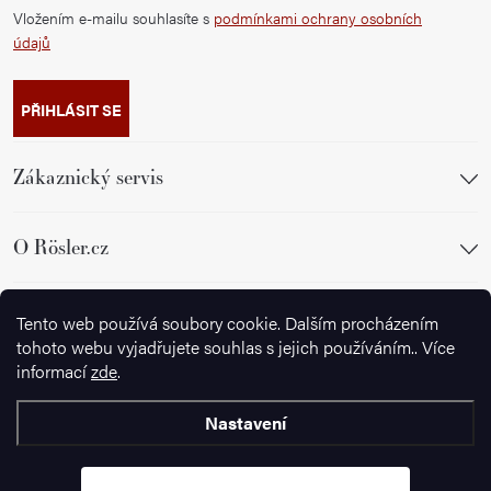
Vložením e-mailu souhlasíte s
podmínkami ochrany osobních
údajů
PŘIHLÁSIT SE
Zákaznický servis
O Rösler.cz
Sledujte nás
Tento web používá soubory cookie. Dalším procházením
tohoto webu vyjadřujete souhlas s jejich používáním.. Více
informací
zde
.
Nastavení
Copyright 2026
Wusthof.cz
. Všechna práva vyhrazena.