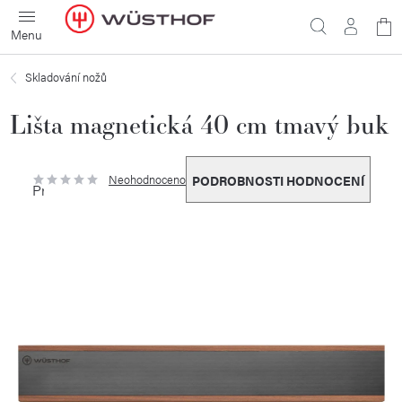
Přejít
N
na
obsah
ko
Skladování nožů
Lišta magnetická 40 cm tmavý buk
Neohodnoceno
PODROBNOSTI HODNOCENÍ
Průměrné
hodnocení
produktu
je
0,0
z
5
hvězdiček.