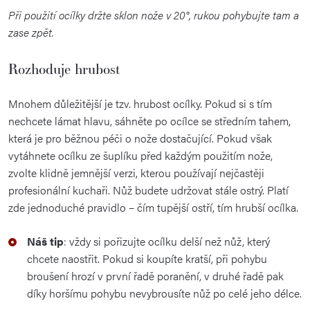
Při použití ocílky držte sklon nože v 20°, rukou pohybujte tam a
zase zpět.
Rozhoduje hrubost
Mnohem důležitější je tzv. hrubost ocílky. Pokud si s tím
nechcete lámat hlavu, sáhněte po ocílce se středním tahem,
která je pro běžnou péči o nože dostačující. Pokud však
vytáhnete ocílku ze šuplíku před každým použitím nože,
zvolte klidně jemnější verzi, kterou používají nejčastěji
profesionální kuchaři. Nůž budete udržovat stále ostrý. Platí
zde jednoduché pravidlo – čím tupější ostří, tím hrubší ocílka.
Náš tip
: vždy si pořizujte ocílku delší než nůž, který
chcete naostřit. Pokud si koupíte kratší, při pohybu
broušení hrozí v první řadě poranění, v druhé řadě pak
díky horšímu pohybu nevybrousíte nůž po celé jeho délce.