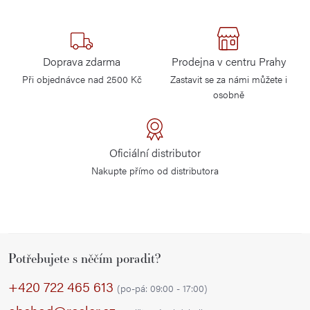
Doprava zdarma
Prodejna v centru Prahy
Při objednávce nad 2500 Kč
Zastavit se za námi můžete i
osobně
Oficiální distributor
Nakupte přímo od distributora
Z
Potřebujete s něčím poradit?
á
p
+420 722 465 613
(po-pá: 09:00 - 17:00)
a