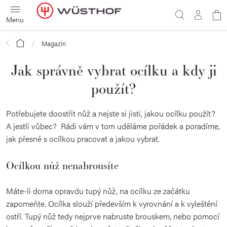
Přejít
N
na
obsah
ko
Domů
Magazín
Jak správně vybrat ocílku a kdy ji
použít?
Potřebujete doostřit nůž a nejste si jisti, jakou ocílku použít?
A jestli vůbec?
Rádi vám v tom uděláme pořádek a poradíme,
jak přesně s ocílkou pracovat a jakou vybrat.
Ocílkou nůž nenabrousíte
Máte-li doma opravdu tupý nůž, na ocílku ze začátku
zapomeňte. Ocílka slouží především k vyrovnání a k vyleštění
ostří. Tupý nůž tedy nejprve nabruste brouskem, nebo pomocí