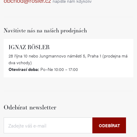
obchod@rosler.cz
napište nám kdykoliv
t
í
Navštivte nás na našich prodejnách
IGNAZ RÖSLER
28 října 10 nebo Jungmannovo náměstí 5, Praha 1 (prodejna má
dva vchody)
Otevírací doba:
Po–Ne 10:00 – 17:00
Odebírat newsletter
ODEBÍRAT