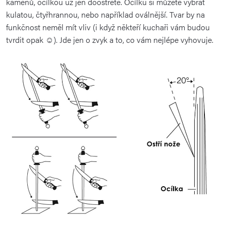
kamenů, ocílkou už jen doostřete. Ocílku si můžete vybrat
kulatou, čtyřhrannou, nebo například oválnější. Tvar by na
funkčnost neměl mít vliv (i když někteří kuchaři vám budou
tvrdit opak
☺
). Jde jen o zvyk a to, co vám nejlépe vyhovuje.