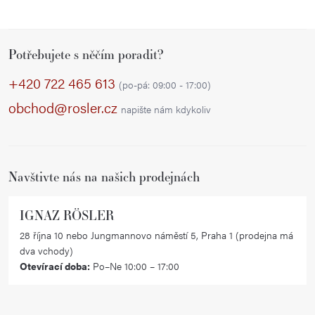
Z
Potřebujete s něčím poradit?
á
p
+420 722 465 613
(po-pá: 09:00 - 17:00)
a
obchod@rosler.cz
napište nám kdykoliv
t
í
Navštivte nás na našich prodejnách
IGNAZ RÖSLER
28 října 10 nebo Jungmannovo náměstí 5, Praha 1 (prodejna má
dva vchody)
Otevírací doba:
Po–Ne 10:00 – 17:00