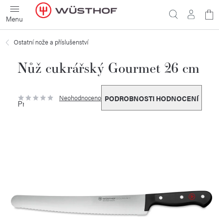
Přejít
N
na
obsah
ko
Ostatní nože a příslušenství
Nůž cukrářský Gourmet 26 cm
Neohodnoceno
PODROBNOSTI HODNOCENÍ
Průměrné
hodnocení
produktu
je
0,0
z
5
hvězdiček.