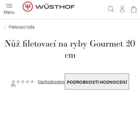
Přejít
N
na
obsah
ko
Filetovací nože
Nůž filetovací na ryby Gourmet 20
cm
Neohodnoceno
PODROBNOSTI HODNOCENÍ
Průměrné
hodnocení
produktu
je
0,0
z
5
hvězdiček.