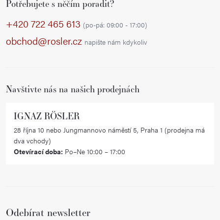
Potřebujete s něčím poradit?
á
p
+420 722 465 613
(po-pá: 09:00 - 17:00)
a
obchod@rosler.cz
napište nám kdykoliv
t
í
Navštivte nás na našich prodejnách
IGNAZ RÖSLER
28 října 10 nebo Jungmannovo náměstí 5, Praha 1 (prodejna má
dva vchody)
Otevírací doba:
Po–Ne 10:00 – 17:00
Odebírat newsletter