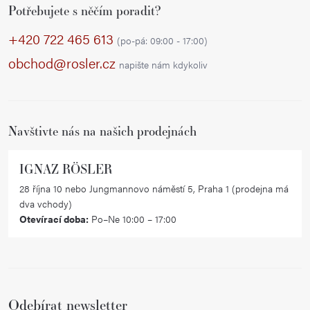
Potřebujete s něčím poradit?
á
p
+420 722 465 613
(po-pá: 09:00 - 17:00)
a
obchod@rosler.cz
napište nám kdykoliv
t
í
Navštivte nás na našich prodejnách
IGNAZ RÖSLER
28 října 10 nebo Jungmannovo náměstí 5, Praha 1 (prodejna má
dva vchody)
Otevírací doba:
Po–Ne 10:00 – 17:00
Odebírat newsletter