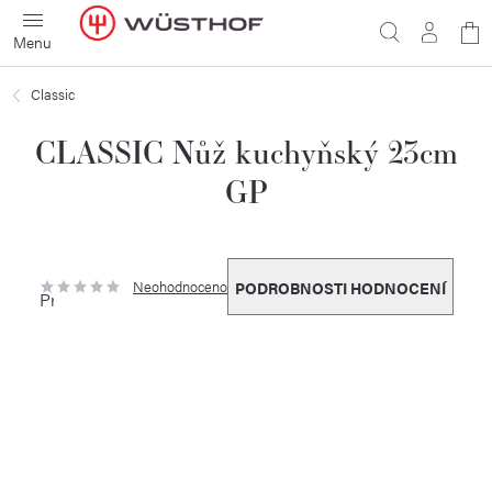
Přejít
N
na
obsah
ko
Classic
CLASSIC Nůž kuchyňský 23cm
GP
Neohodnoceno
PODROBNOSTI HODNOCENÍ
Průměrné
hodnocení
produktu
je
0,0
z
5
hvězdiček.