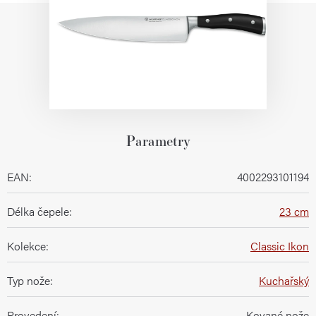
Parametry
EAN
:
4002293101194
Délka čepele
:
23 cm
Kolekce
:
Classic Ikon
Typ nože
:
Kuchařský
Provedení
:
Kované nože