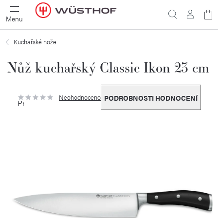
Přejít
N
na
obsah
ko
Kuchařské nože
Nůž kuchařský Classic Ikon 23 cm
Neohodnoceno
PODROBNOSTI HODNOCENÍ
Průměrné
hodnocení
produktu
je
0,0
z
5
hvězdiček.