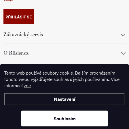
PŘIHLÁSIT SE
Zákaznický servis
O Rösler.cz
Sledujte nás
Tento web používá soubory cookie. Dalším procházením
tohoto webu vyjadřujete souhlas s jejich používáním.. Více
informací
zde
.
Nastavení
Copyright 2026
Wusthof.cz
. Všechna práva vyhrazena.
Souhlasím
Vytvořil Shoptet Premium