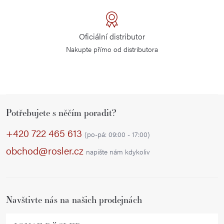
Oficiální distributor
Nakupte přímo od distributora
Z
Potřebujete s něčím poradit?
á
p
+420 722 465 613
(po-pá: 09:00 - 17:00)
a
obchod@rosler.cz
napište nám kdykoliv
t
í
Navštivte nás na našich prodejnách