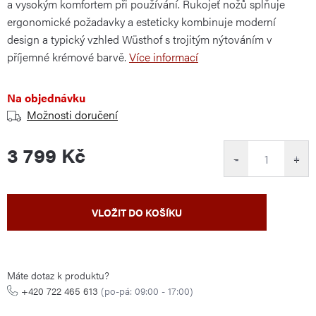
a vysokým komfortem při používání. Rukojeť nožů splňuje
ergonomické požadavky a esteticky kombinuje moderní
design a typický vzhled Wüsthof s trojitým nýtováním v
příjemné krémové barvě.
Více informací
Na objednávku
Možnosti doručení
3 799 Kč
−
+
Měrná
VLOŽIT DO KOŠÍKU
cena:
Máte dotaz k produktu?
+420 722 465 613
(po-pá: 09:00 - 17:00)