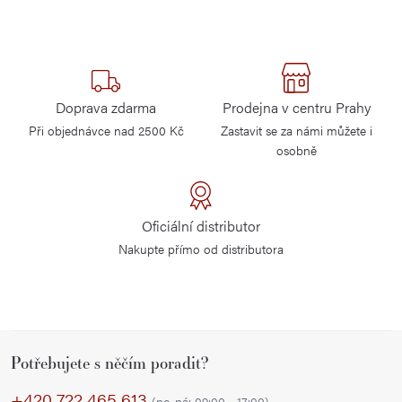
Doprava zdarma
Prodejna v centru Prahy
Při objednávce nad 2500 Kč
Zastavit se za námi můžete i
osobně
Oficiální distributor
Nakupte přímo od distributora
Z
Potřebujete s něčím poradit?
á
p
+420 722 465 613
(po-pá: 09:00 - 17:00)