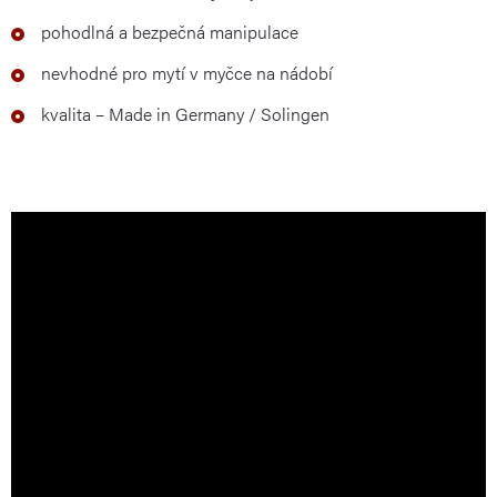
pohodlná a bezpečná manipulace
nevhodné pro mytí v myčce na nádobí
kvalita – Made in Germany / Solingen