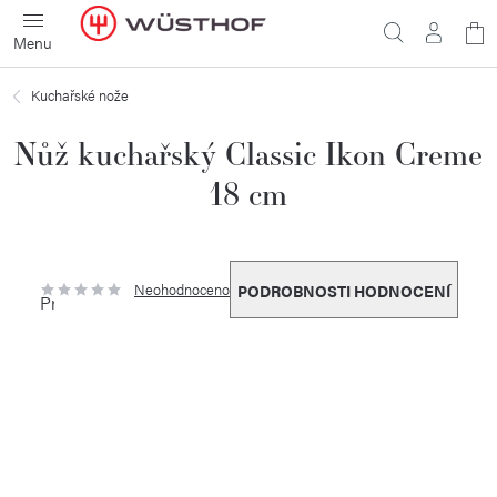
Přejít
N
na
obsah
ko
Kuchařské nože
Nůž kuchařský Classic Ikon Creme
18 cm
Neohodnoceno
PODROBNOSTI HODNOCENÍ
Průměrné
hodnocení
produktu
je
0,0
z
5
hvězdiček.