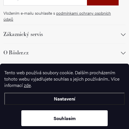
Vložením e-mailu souhlasíte s
podmínkami ochrany osobních
údajů
Zákaznický servis
O Rösler.cz
Sledujte nás
Tento web používá soubory cookie. Dalším procházením
tohoto webu vyjadřujete souhlas s jejich používáním.. Více
informací
zde
.
Nastavení
Copyright 2026
Wusthof.cz
. Všechna práva vyhrazena.
Souhlasím
Vytvořil Shoptet Premium