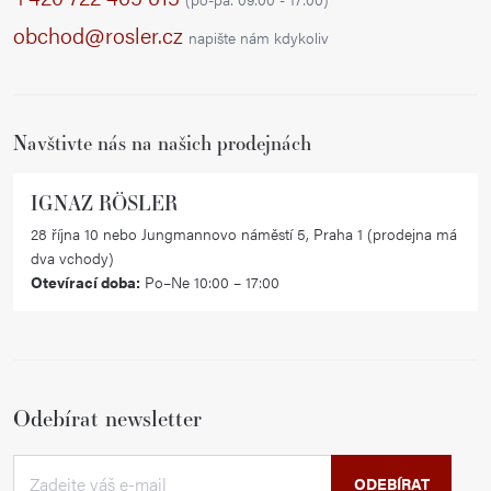
a
obchod@rosler.cz
napište nám kdykoliv
t
í
Navštivte nás na našich prodejnách
IGNAZ RÖSLER
28 října 10 nebo Jungmannovo náměstí 5, Praha 1 (prodejna má
dva vchody)
Otevírací doba:
Po–Ne 10:00 – 17:00
Odebírat newsletter
ODEBÍRAT