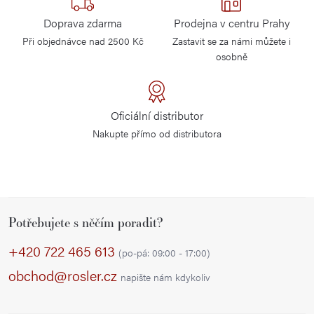
Doprava zdarma
Prodejna v centru Prahy
Při objednávce nad 2500 Kč
Zastavit se za námi můžete i
osobně
Oficiální distributor
Nakupte přímo od distributora
Z
Potřebujete s něčím poradit?
á
p
+420 722 465 613
(po-pá: 09:00 - 17:00)
a
obchod@rosler.cz
napište nám kdykoliv
t