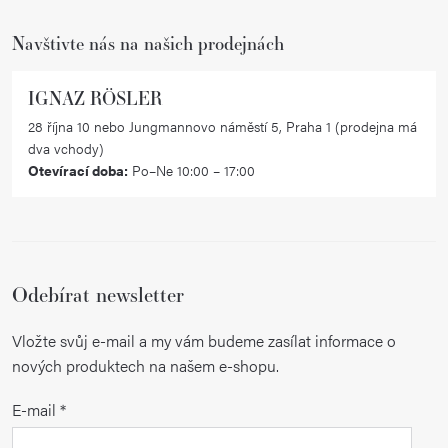
í
Navštivte nás na našich prodejnách
IGNAZ RÖSLER
28 října 10 nebo Jungmannovo náměstí 5, Praha 1 (prodejna má
dva vchody)
Otevírací doba:
Po–Ne 10:00 – 17:00
Odebírat newsletter
Vložte svůj e-mail a my vám budeme zasílat informace o
nových produktech na našem e-shopu.
E-mail