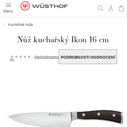
Přejít
N
na
obsah
ko
Kuchařské nože
Nůž kuchařský Ikon 16 cm
Neohodnoceno
PODROBNOSTI HODNOCENÍ
Průměrné
hodnocení
produktu
je
0,0
z
5
hvězdiček.