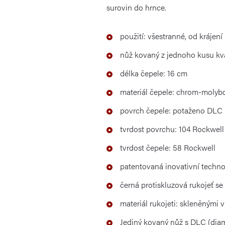
surovin do hrnce.
použití: všestranné, od kráje
nůž kovaný z jednoho kusu kva
délka čepele: 16 cm
materiál čepele: chrom-moly
povrch čepele: potaženo DLC 
tvrdost povrchu: 104 Rockwell
tvrdost čepele: 58 Rockwell
patentovaná inovativní techno
černá protiskluzová rukojeť s
materiál rukojeti: skleněnými
Jediný kovaný nůž s DLC (dia