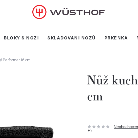
BLOKY S NOŽI
SKLADOVÁNÍ NOŽŮ
PRKÉNKA
ý Performer 16 cm
Nůž kuch
cm
Neohodnocen
Průměrné
hodnocení
produktu