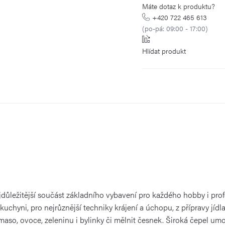
Máte dotaz k produktu?
+420 722 465 613
(po-pá: 09:00 - 17:00)
Hlídat
jdůležitější součást základního vybavení pro každého hobby i pro
kuchyni, pro nejrůznější techniky krájení a úchopu, z přípravy jídl
so, ovoce, zeleninu i bylinky či mělnit česnek. Široká čepel um