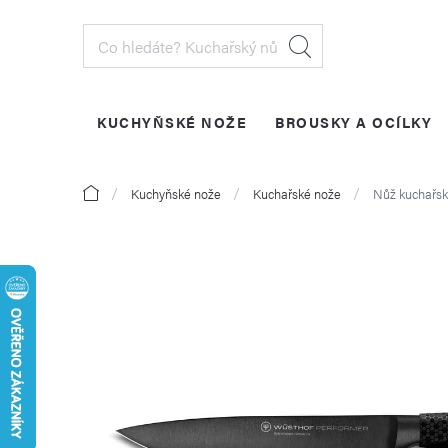
Přejít
na
obsah
KUCHYŇSKÉ NOŽE
BROUSKY A OCÍLKY
PŘIHLÁŠENÍ
Domů
Kuchyňské nože
Kuchařské nože
Nůž kuchařsk