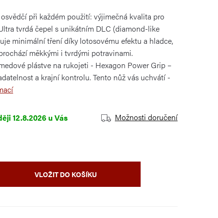
osvědčí při každém použití: výjimečná kvalita pro
ltra tvrdá čepel s unikátním DLC (diamond-like
uje minimální tření díky lotosovému efektu a hladce,
 prochází měkkými i tvrdými potravinami.
 medové plástve na rukojeti - Hexagon Power Grip –
atelnost a krajní kontrolu. Tento nůž vás uchvátí -
mací
Možnosti doručení
12.8.2026
VLOŽIT DO KOŠÍKU