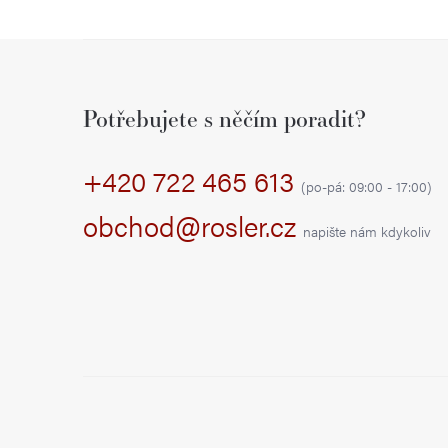
Z
á
Potřebujete s něčím poradit?
p
+420 722 465 613
a
(po-pá: 09:00 - 17:00)
t
obchod@rosler.cz
napište nám kdykoliv
í