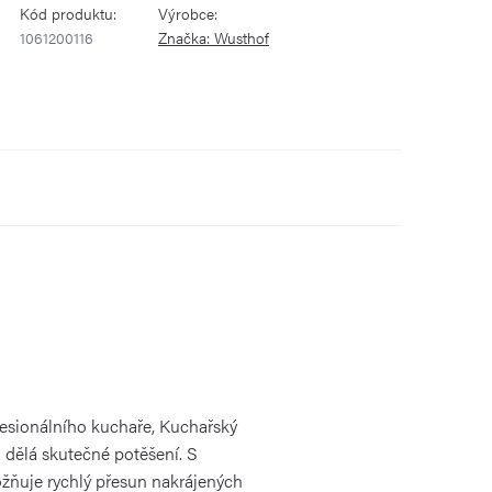
Kód produktu:
Výrobce:
1061200116
Značka:
Wusthof
fesionálního kuchaře, Kuchařský
a dělá skutečné potěšení. S
ožňuje rychlý přesun nakrájených