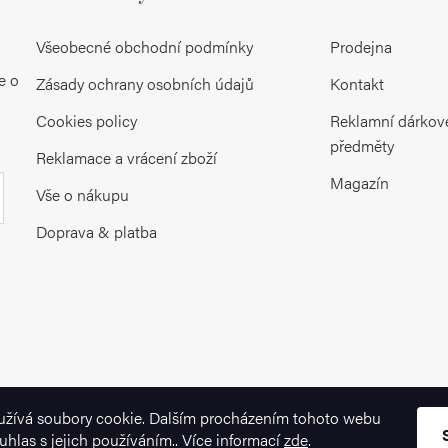
Všeobecné obchodní podmínky
Prodejna
e o
Zásady ochrany osobních údajů
Kontakt
Cookies policy
Reklamní dárkov
předměty
Reklamace a vrácení zboží
Magazín
Vše o nákupu
Doprava & platba
užívá soubory cookie. Dalším procházením tohoto webu
uhlas s jejich používáním.. Více informací
zde
.