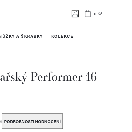
Nákupní
0 Kč
košík
NŮŽKY A ŠKRABKY
KOLEKCE
ařský Performer 16
o
PODROBNOSTI HODNOCENÍ