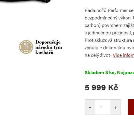
je
0,0
Řada nožů Performer se 
z
5
bezpodmínečný výkon. U
hvězdiček.
carbon) povrchem zajišť
s jedinečnou přesností,
Protiskluzová struktura
zaručuje dokonalou ovlad
na celý život!
Více infor
Skladem
3 ks
5 999 Kč
Měrná
cena:
−
+