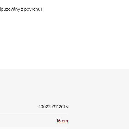
odpuzovány z povrchu)
4002293112015
16 cm