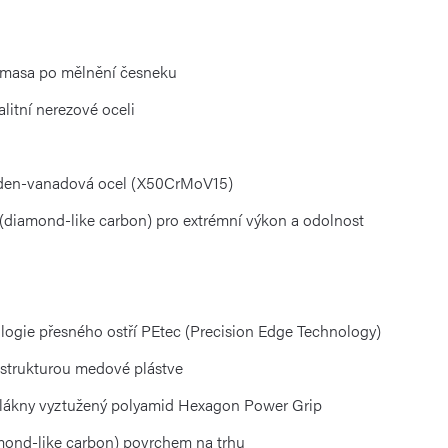
ní masa po mělnění česneku
litní nerezové oceli
bden-vanadová ocel (X50CrMoV15)
(diamond-like carbon) pro extrémní výkon a odolnost
logie přesného ostří PEtec (Precision Edge Technology)
e strukturou medové plástve
 vlákny vyztužený polyamid Hexagon Power Grip
mond-like carbon) povrchem na trhu