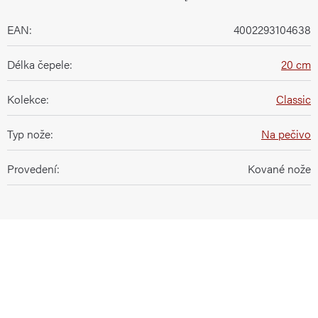
EAN
:
4002293104638
Délka čepele
:
20 cm
Kolekce
:
Classic
Typ nože
:
Na pečivo
Provedení
:
Kované nože