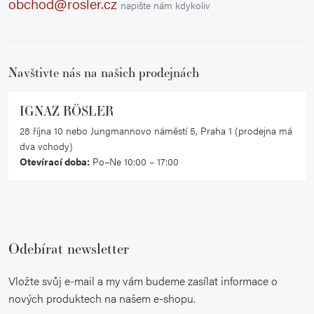
a
obchod@rosler.cz
napište nám kdykoliv
t
í
Navštivte nás na našich prodejnách
IGNAZ RÖSLER
28 října 10 nebo Jungmannovo náměstí 5, Praha 1 (prodejna má
dva vchody)
Otevírací doba:
Po–Ne 10:00 – 17:00
Odebírat newsletter
Vložte svůj e-mail a my vám budeme zasílat informace o
nových produktech na našem e-shopu.