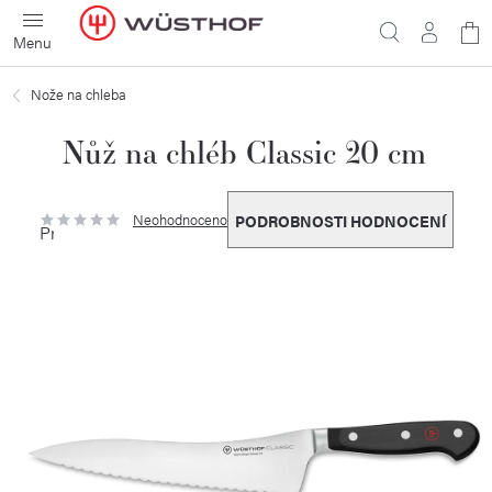
Přejít
N
na
obsah
ko
Nože na chleba
Nůž na chléb Classic 20 cm
Neohodnoceno
PODROBNOSTI HODNOCENÍ
Průměrné
hodnocení
produktu
je
0,0
z
5
hvězdiček.