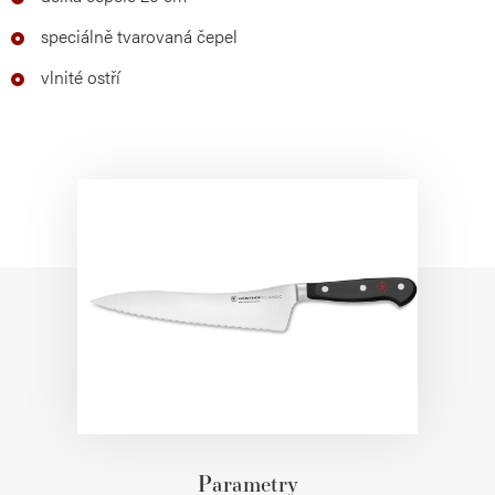
speciálně tvarovaná čepel
vlnité ostří
Parametry