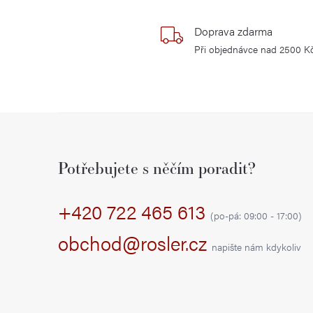
Doprava zdarma
Při objednávce nad 2500 K
Z
á
Potřebujete s něčím poradit?
p
+420 722 465 613
a
(po-pá: 09:00 - 17:00)
t
obchod@rosler.cz
napište nám kdykoliv
í