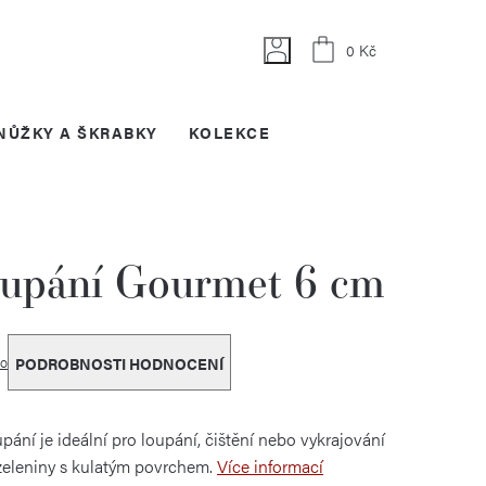
Nákupní
0 Kč
košík
NŮŽKY A ŠKRABKY
KOLEKCE
oupání Gourmet 6 cm
o
PODROBNOSTI HODNOCENÍ
upání je ideální pro loupání, čištění nebo vykrajování
zeleniny s kulatým povrchem.
Více informací