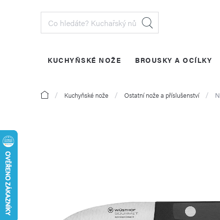
Přejít
na
obsah
KUCHYŇSKÉ NOŽE
BROUSKY A OCÍLKY
PŘIHLÁŠENÍ
Domů
Kuchyňské nože
Ostatní nože a příslušenství
N