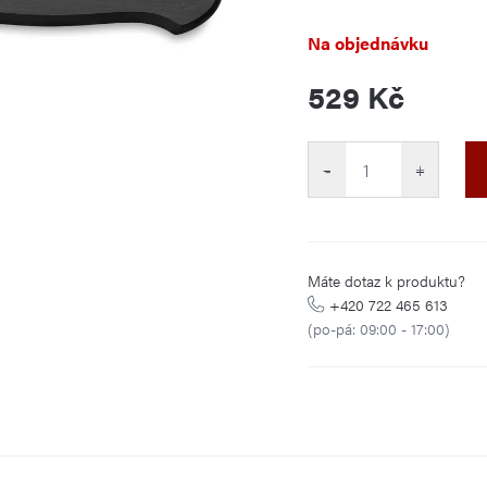
Na objednávku
529 Kč
Měrná
cena:
−
+
Máte dotaz k produktu?
+420 722 465 613
(po-pá: 09:00 - 17:00)