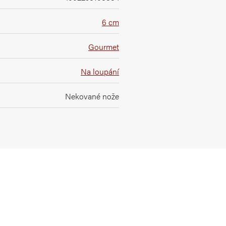
6 cm
Gourmet
Na loupání
Nekované nože