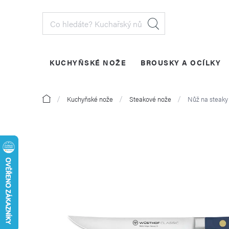
Přejít
na
obsah
KUCHYŇSKÉ NOŽE
BROUSKY A OCÍLKY
PŘIHLÁŠENÍ
Domů
Kuchyňské nože
Steakové nože
Nůž na steaky 