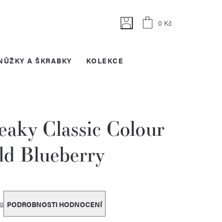
Nákupní
0 Kč
košík
NŮŽKY A ŠKRABKY
KOLEKCE
eaky Classic Colour
ld Blueberry
o
PODROBNOSTI HODNOCENÍ