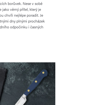
ících borůvek. Nese v sobě
 jako věrný přítel, který je
u chvíli nejlépe poradit. Je
stnými dny plnými procházek
edního odpočinku i časných