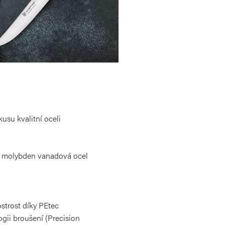
usu kvalitní oceli
m molybden vanadová ocel
strost díky PEtec
gii broušení (Precision