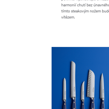
harmonií chutí bez únavného 
tímto steakovým nožem bud
vítězem.