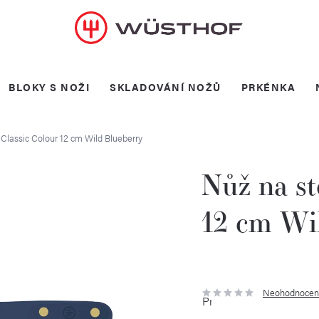
BLOKY S NOŽI
SKLADOVÁNÍ NOŽŮ
PRKÉNKA
Classic Colour 12 cm Wild Blueberry
Nůž na st
12 cm Wi
Neohodnocen
Průměrné
hodnocení
produktu