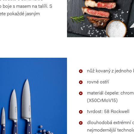
boje s masem na talíři. S
ete pokaždé jasným
nůž kovaný z jednoho k
rovné ostří
materiál čepele: chro
(X50CrMoV15)
tvrdost: 58 Rockwell
dlouhodobá extrémní o
nejmodernější technolo