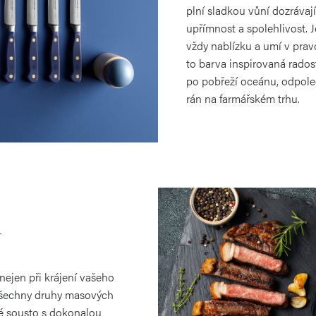
plní sladkou vůní dozrávaj
upřímnost a spolehlivost. Je
vždy nablízku a umí v pravo
to barva inspirovaná rado
po pobřeží oceánu, odpol
rán na farmářském trhu.
y
 nejen při krájení vašeho
 všechny druhy masových
é sousto s dokonalou