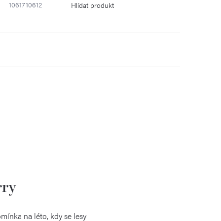
1061710612
Hlídat
rry
mínka na léto, kdy se lesy