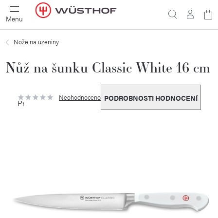
Přejít
N
na
obsah
ko
Nože na uzeniny
Nůž na šunku Classic White 16 cm
Neohodnoceno
PODROBNOSTI HODNOCENÍ
Průměrné
hodnocení
produktu
je
0,0
z
5
hvězdiček.