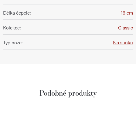
Délka čepele
:
16 cm
Kolekce
:
Classic
Typ nože
:
Na šunku