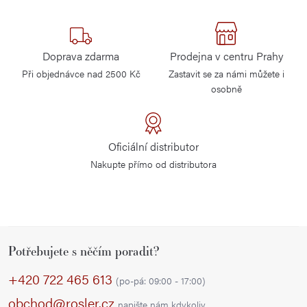
Doprava zdarma
Prodejna v centru Prahy
Při objednávce nad 2500 Kč
Zastavit se za námi můžete i
osobně
Oficiální distributor
Nakupte přímo od distributora
Z
Potřebujete s něčím poradit?
á
p
+420 722 465 613
(po-pá: 09:00 - 17:00)
a
obchod@rosler.cz
napište nám kdykoliv