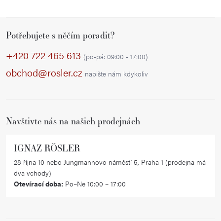
Z
Potřebujete s něčím poradit?
á
p
+420 722 465 613
(po-pá: 09:00 - 17:00)
a
obchod@rosler.cz
napište nám kdykoliv
t
í
Navštivte nás na našich prodejnách
IGNAZ RÖSLER
28 října 10 nebo Jungmannovo náměstí 5, Praha 1 (prodejna má
dva vchody)
Otevírací doba:
Po–Ne 10:00 – 17:00