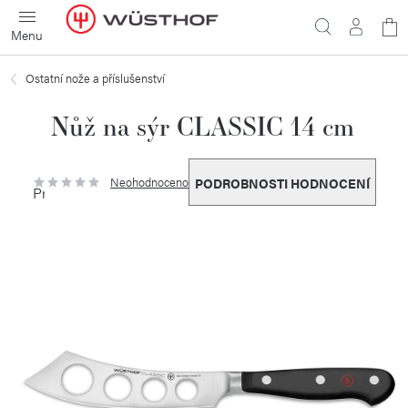
Přejít
N
na
obsah
ko
Ostatní nože a příslušenství
Nůž na sýr CLASSIC 14 cm
Neohodnoceno
PODROBNOSTI HODNOCENÍ
Průměrné
hodnocení
produktu
je
0,0
z
5
hvězdiček.