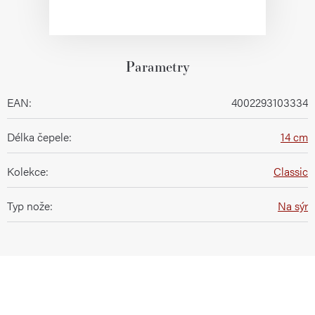
Parametry
EAN
:
4002293103334
Délka čepele
:
14 cm
Kolekce
:
Classic
Typ nože
:
Na sýr