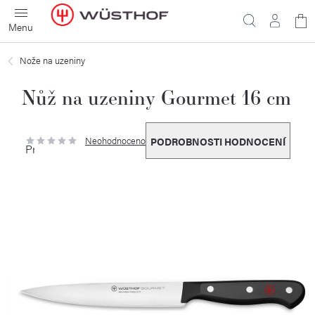
Přejít
N
na
obsah
ko
Nože na uzeniny
Nůž na uzeniny Gourmet 16 cm
Neohodnoceno
PODROBNOSTI HODNOCENÍ
Průměrné
hodnocení
produktu
je
0,0
z
5
hvězdiček.