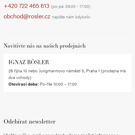
p
+420 722 465 613
(po-pá: 09:00 - 17:00)
a
obchod@rosler.cz
napište nám kdykoliv
t
í
Navštivte nás na našich prodejnách
IGNAZ RÖSLER
28 října 10 nebo Jungmannovo náměstí 5, Praha 1 (prodejna má
dva vchody)
Otevírací doba:
Po–Ne 10:00 – 17:00
Odebírat newsletter