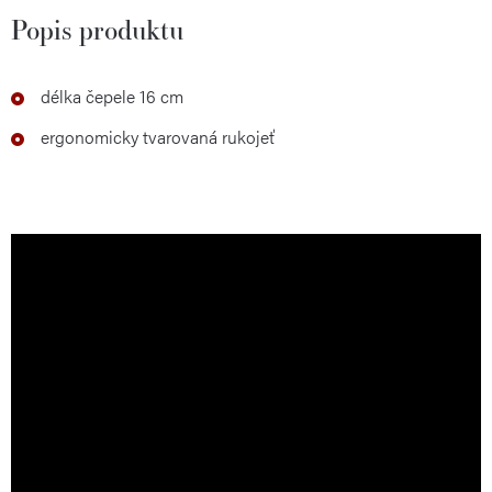
Popis produktu
délka čepele 16 cm
ergonomicky tvarovaná rukojeť