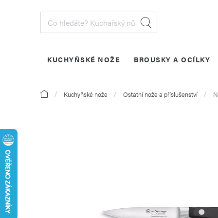
Přejít
na
obsah
KUCHYŇSKÉ NOŽE
BROUSKY A OCÍLKY
PŘIHLÁŠENÍ
Domů
Kuchyňské nože
Ostatní nože a příslušenství
N