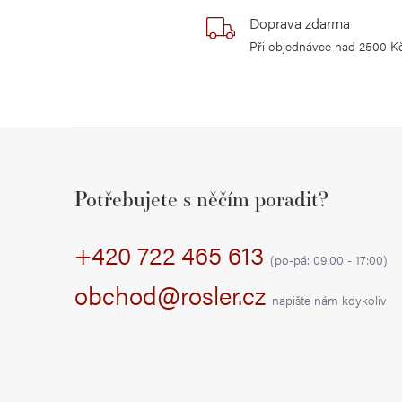
Doprava zdarma
Při objednávce nad 2500 K
Z
á
Potřebujete s něčím poradit?
p
+420 722 465 613
a
(po-pá: 09:00 - 17:00)
t
obchod@rosler.cz
napište nám kdykoliv
í