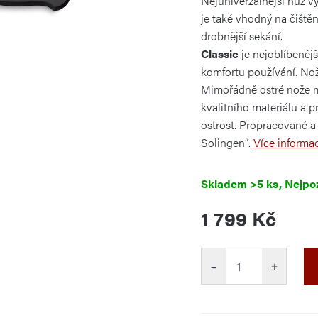
Nejuniverzálnější nůž vyu
z
5
je také vhodný na čištění
hvězdiček.
drobnější sekání.
Classic
je nejoblíbeněj
komfortu používání. Nož
Mimořádně ostré nože ma
kvalitního materiálu a p
ostrost. Propracované a
Solingen“.
Více informac
Skladem
>5 ks
1 799 Kč
Měrná
cena:
−
+