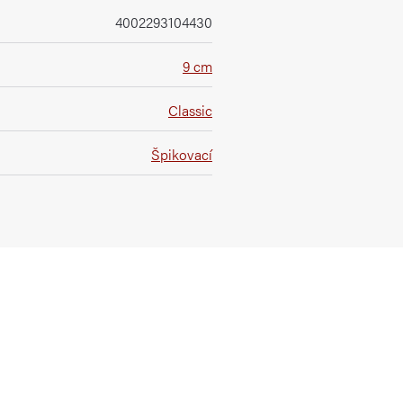
4002293104430
9 cm
Classic
Špikovací