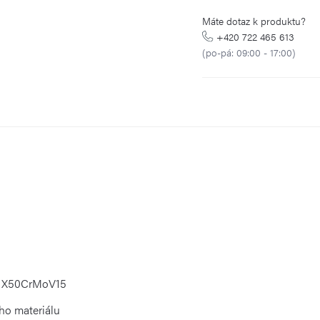
Máte dotaz k produktu?
+420 722 465 613
(po-pá: 09:00 - 17:00)
el X50CrMoV15
ého materiálu