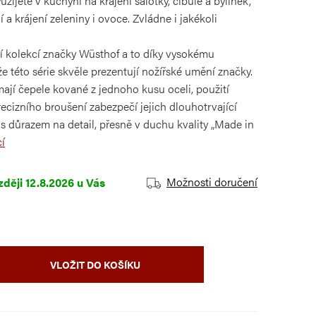
žijete v kuchyni na krájení šalotky, cibule a bylinek,
 a krájení zeleniny i ovoce. Zvládne i jakékoli
ší kolekcí značky Wüsthof a to díky vysokému
e této série skvěle prezentují nožířské umění značky.
jí čepele kované z jednoho kusu oceli, použití
recizního broušení zabezpečí jejich dlouhotrvající
 s důrazem na detail, přesně v duchu kvality „Made in
í
Možnosti doručení
12.8.2026
VLOŽIT DO KOŠÍKU