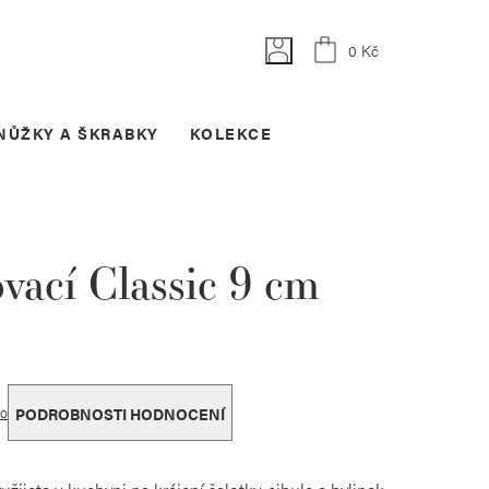
Nákupní
0 Kč
košík
NŮŽKY A ŠKRABKY
KOLEKCE
vací Classic 9 cm
o
PODROBNOSTI HODNOCENÍ