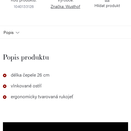
Hlídat
1040133126
Značka:
Wusthof
Popis
Popis produktu
délka čepele 26 cm
vlnkované ostří
ergonomicky tvarovaná rukojeť