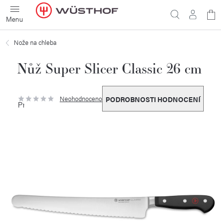
Přejít
N
na
obsah
ko
Nože na chleba
Nůž Super Slicer Classic 26 cm
Neohodnoceno
PODROBNOSTI HODNOCENÍ
Průměrné
hodnocení
produktu
je
0,0
z
5
hvězdiček.