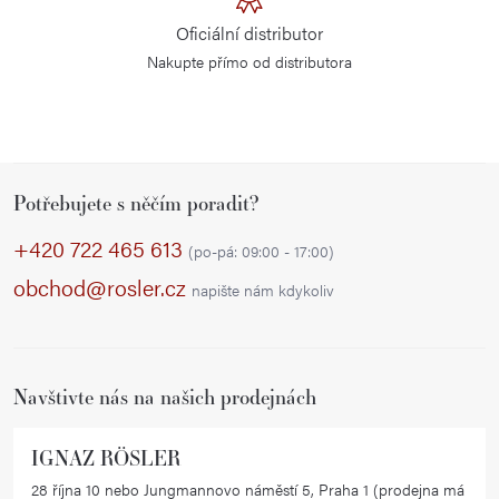
Oficiální distributor
Nakupte přímo od distributora
Z
Potřebujete s něčím poradit?
á
p
+420 722 465 613
(po-pá: 09:00 - 17:00)
a
obchod@rosler.cz
napište nám kdykoliv
t
í
Navštivte nás na našich prodejnách
IGNAZ RÖSLER
28 října 10 nebo Jungmannovo náměstí 5, Praha 1 (prodejna má