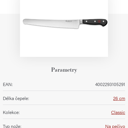
Parametry
EAN
:
4002293105291
Délka čepele
:
26 cm
Kolekce
:
Classic
Typ nože
:
Na pečivo