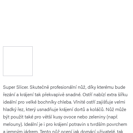
Super Slicer. Skutečně profesionální nůž, díky kterému bude
řezání a krájení tak překvapivě snadné. Ostří nabízí extra šířku
ideální pro velké bochníky chleba. Vlnité ostří zajišťuje velmi
hladký řez, který usnadňuje krájení dortů a koláčů. Nůž může
být použit také pro větší kusy ovoce nebo zeleniny (např.
melouny). Ideální je i pro krájení potravin s tvrdším povrchem
a jemným jádrem. Tento nůž ocení jak domácí uživatelé, tak