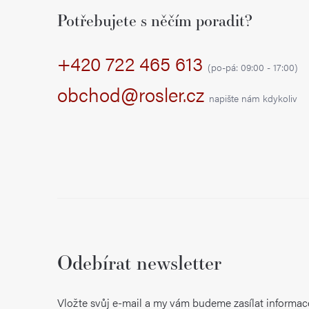
á
Potřebujete s něčím poradit?
p
+420 722 465 613
a
(po-pá: 09:00 - 17:00)
t
obchod@rosler.cz
napište nám kdykoliv
í
Odebírat newsletter
Vložte svůj e-mail a my vám budeme zasílat informac