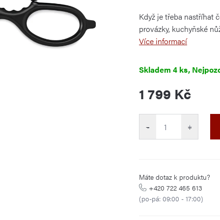
je
0,0
Když je třeba nastříhat č
z
5
provázky, kuchyňské nů
hvězdiček.
Více informací
Skladem
4 ks
1 799 Kč
Měrná
cena:
−
+
Máte dotaz k produktu?
+420 722 465 613
(po-pá: 09:00 - 17:00)