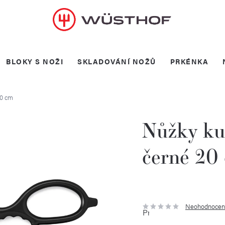
BLOKY S NOŽI
SKLADOVÁNÍ NOŽŮ
PRKÉNKA
20 cm
Nůžky ku
černé 20
Neohodnocen
Průměrné
hodnocení
produktu