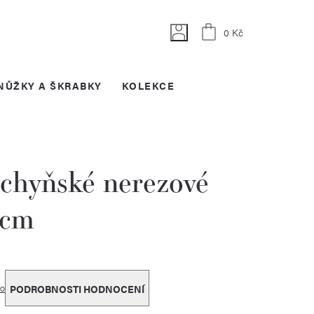
Nákupní
0 Kč
košík
NŮŽKY A ŠKRABKY
KOLEKCE
chyňské nerezové
 cm
o
PODROBNOSTI HODNOCENÍ