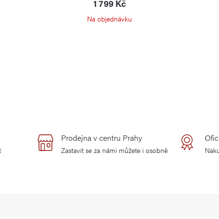
1 799 Kč
Na objednávku
Prodejna v centru Prahy
Ofic
č
Zastavit se za námi můžete i osobně
Naku