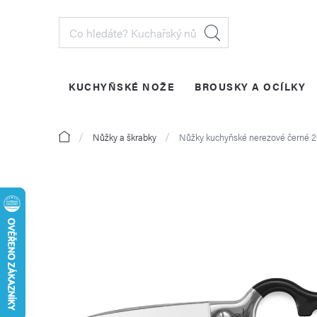
Přejít
na
obsah
KUCHYŇSKÉ NOŽE
BROUSKY A OCÍLKY
PŘIHLÁŠENÍ
Domů
Nůžky a škrabky
Nůžky kuchyňské nerezové černé 