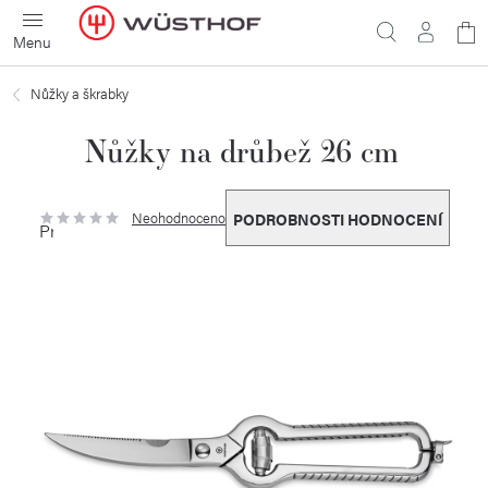
Přejít
N
na
obsah
ko
Nůžky a škrabky
Nůžky na drůbež 26 cm
Neohodnoceno
PODROBNOSTI HODNOCENÍ
Průměrné
hodnocení
produktu
je
0,0
z
5
hvězdiček.