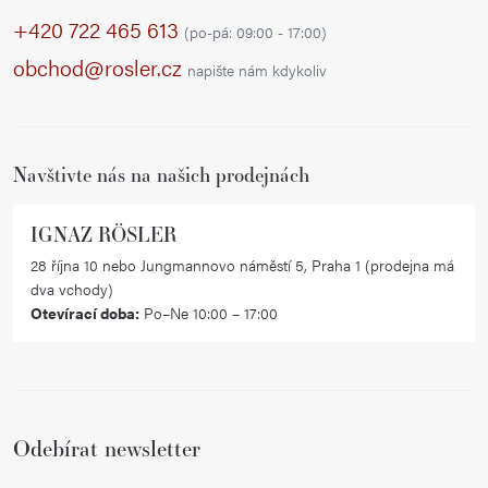
p
+420 722 465 613
(po-pá: 09:00 - 17:00)
a
obchod@rosler.cz
napište nám kdykoliv
t
í
Navštivte nás na našich prodejnách
IGNAZ RÖSLER
28 října 10 nebo Jungmannovo náměstí 5, Praha 1 (prodejna má
dva vchody)
Otevírací doba:
Po–Ne 10:00 – 17:00
Odebírat newsletter