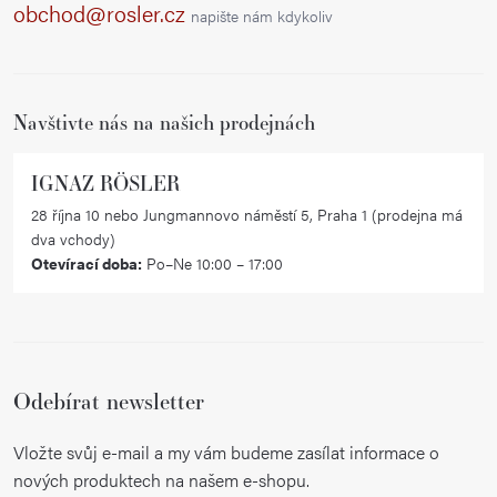
a
obchod@rosler.cz
napište nám kdykoliv
t
í
Navštivte nás na našich prodejnách
IGNAZ RÖSLER
28 října 10 nebo Jungmannovo náměstí 5, Praha 1 (prodejna má
dva vchody)
Otevírací doba:
Po–Ne 10:00 – 17:00
Odebírat newsletter
Vložte svůj e-mail a my vám budeme zasílat informace o
nových produktech na našem e-shopu.