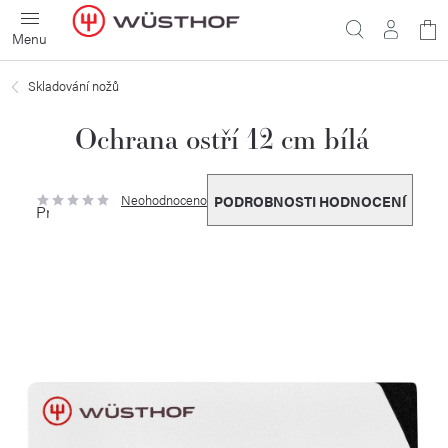
Přejít
N
na
obsah
ko
Skladování nožů
Ochrana ostří 12 cm bílá
Neohodnoceno
PODROBNOSTI HODNOCENÍ
Průměrné
hodnocení
produktu
je
0,0
z
5
hvězdiček.