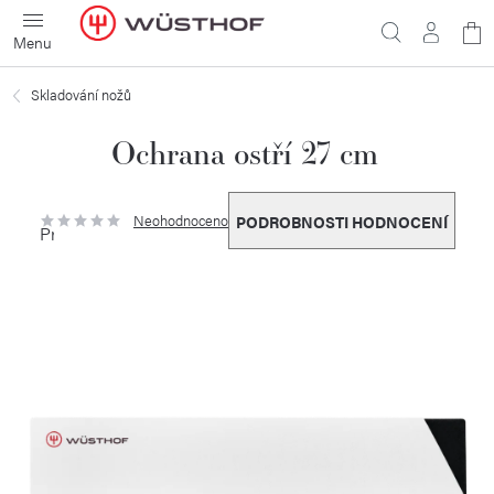
Přejít
N
na
obsah
ko
Skladování nožů
Ochrana ostří 27 cm
Neohodnoceno
PODROBNOSTI HODNOCENÍ
Průměrné
hodnocení
produktu
je
0,0
z
5
hvězdiček.