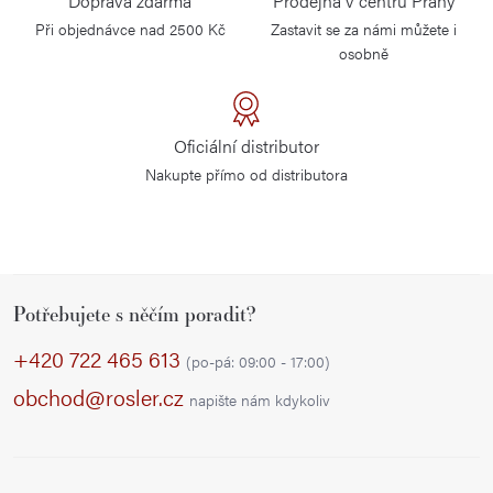
Doprava zdarma
Prodejna v centru Prahy
Při objednávce nad 2500 Kč
Zastavit se za námi můžete i
osobně
Oficiální distributor
Nakupte přímo od distributora
Z
Potřebujete s něčím poradit?
á
p
+420 722 465 613
(po-pá: 09:00 - 17:00)
a
obchod@rosler.cz
napište nám kdykoliv
t
í