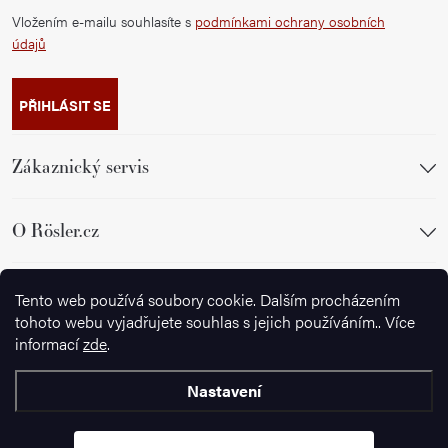
Vložením e-mailu souhlasíte s
podmínkami ochrany osobních
údajů
PŘIHLÁSIT SE
Zákaznický servis
O Rösler.cz
Sledujte nás
Tento web používá soubory cookie. Dalším procházením
tohoto webu vyjadřujete souhlas s jejich používáním.. Více
informací
zde
.
Nastavení
Copyright 2026
Wusthof.cz
. Všechna práva vyhrazena.