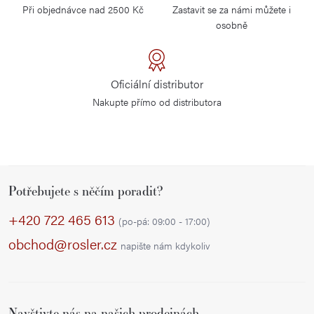
Při objednávce nad 2500 Kč
Zastavit se za námi můžete i
osobně
Oficiální distributor
Nakupte přímo od distributora
Z
Potřebujete s něčím poradit?
á
p
+420 722 465 613
(po-pá: 09:00 - 17:00)
a
obchod@rosler.cz
napište nám kdykoliv
t
í
Navštivte nás na našich prodejnách