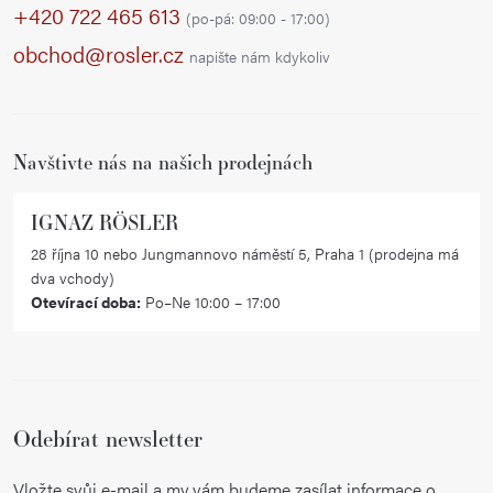
p
+420 722 465 613
(po-pá: 09:00 - 17:00)
a
obchod@rosler.cz
napište nám kdykoliv
t
í
Navštivte nás na našich prodejnách
IGNAZ RÖSLER
28 října 10 nebo Jungmannovo náměstí 5, Praha 1 (prodejna má
dva vchody)
Otevírací doba:
Po–Ne 10:00 – 17:00
Odebírat newsletter
Vložte svůj e-mail a my vám budeme zasílat informace o