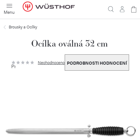
Přejít
N
na
obsah
ko
Brousky a Ocílky
Ocílka oválná 32 cm
Neohodnoceno
PODROBNOSTI HODNOCENÍ
Průměrné
hodnocení
produktu
je
0,0
z
5
hvězdiček.