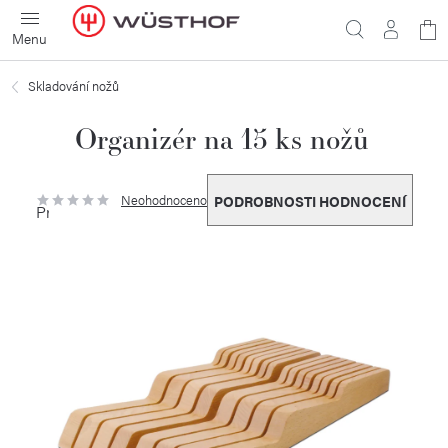
Přejít
N
na
obsah
ko
Skladování nožů
Organizér na 15 ks nožů
Neohodnoceno
PODROBNOSTI HODNOCENÍ
Průměrné
hodnocení
produktu
je
0,0
z
5
hvězdiček.