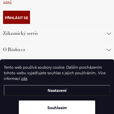
údajů
PŘIHLÁSIT SE
Zákaznický servis
O Rösler.cz
Sledujte nás
Tento web používá soubory cookie. Dalším procházením
tohoto webu vyjadřujete souhlas s jejich používáním.. Více
informací
zde
.
Nastavení
Copyright 2026
Wusthof.cz
. Všechna práva vyhrazena.
Souhlasím
Vytvořil Shoptet Premium