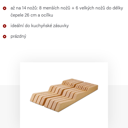
až na
14
nožů:
8
menších
nožů +
6
velkých
nožů
do délky
čepele 26 cm
a ocílku
ideální do kuchyňské zásuvky
prázdný