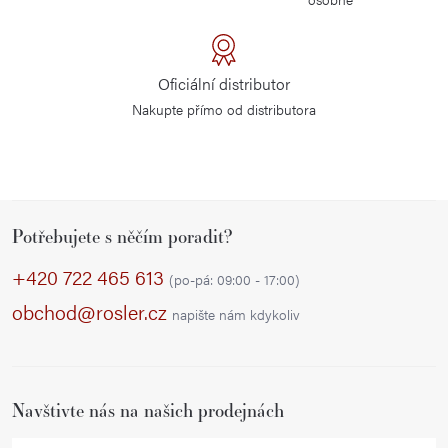
Oficiální distributor
Nakupte přímo od distributora
Z
Potřebujete s něčím poradit?
á
p
+420 722 465 613
(po-pá: 09:00 - 17:00)
a
obchod@rosler.cz
napište nám kdykoliv
t
í
Navštivte nás na našich prodejnách