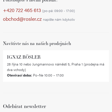
á
ý
p
+420 722 465 613
p
(po-pá: 09:00 - 17:00)
a
i
obchod@rosler.cz
napište nám kdykoliv
s
t
u
í
Navštivte nás na našich prodejnách
IGNAZ RÖSLER
28 října 10 nebo Jungmannovo náměstí 5, Praha 1 (prodejna má
dva vchody)
Otevírací doba:
Po–Ne 10:00 – 17:00
Odebírat newsletter