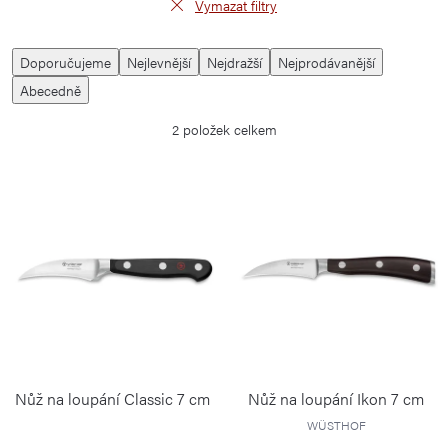
Vymazat filtry
V
Ř
Doporučujeme
Nejlevnější
Nejdražší
Nejprodávanější
ý
a
Abecedně
p
z
2
položek celkem
i
e
s
n
p
í
r
p
o
r
d
o
u
d
k
u
t
k
Nůž na loupání Classic 7 cm
Nůž na loupání Ikon 7 cm
ů
t
WÜSTHOF