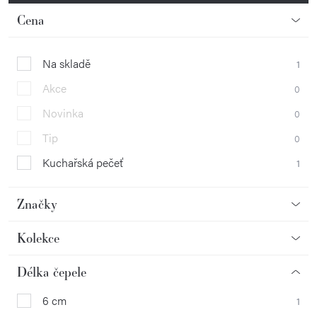
Cena
Na skladě
1
Akce
0
Novinka
0
Tip
0
Kuchařská pečeť
1
Značky
Kolekce
Délka čepele
6 cm
1