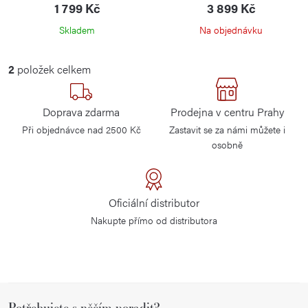
ů
1 799 Kč
3 899 Kč
Skladem
Na objednávku
O
2
položek celkem
v
l
Doprava zdarma
Prodejna v centru Prahy
á
Při objednávce nad 2500 Kč
Zastavit se za námi můžete i
d
osobně
a
c
í
Oficiální distributor
p
Nakupte přímo od distributora
r
v
k
y
Z
v
Potřebujete s něčím poradit?