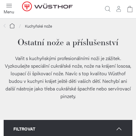
Přejít
N
na
obsah
ko
Domů
Kuchyňské nože
Ostatní nože a příslušenství
Vařit s kuchyňskými profesionálními noži je zážitek.
Vyzkoušejte speciální cukrářské nože, nože na krájení lososa,
loupací či špikovací nože. Navíc s top kvalitou Wüsthof
budou v kuchyni krájet ještě děti vašich dětí. Nechybí ani
další nástroje jako třeba cukrářské špachtle nebo servírovací
pinzety.
FILTROVAT