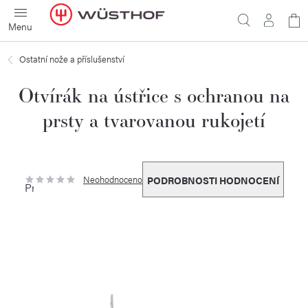
Přejít
N
na
obsah
ko
Ostatní nože a příslušenství
Otvírák na ústřice s ochranou na
prsty a tvarovanou rukojetí
Neohodnoceno
PODROBNOSTI HODNOCENÍ
Průměrné
hodnocení
produktu
je
0,0
z
5
hvězdiček.