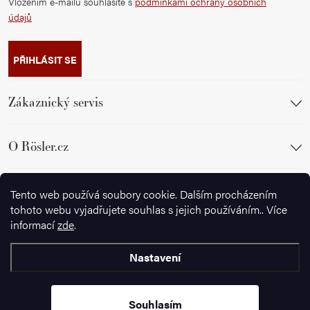
Vložením e-mailu souhlasíte s
podmínkami ochrany osobních
údajů
PŘIHLÁSIT SE
Zákaznický servis
O Rösler.cz
Sledujte nás
Tento web používá soubory cookie. Dalším procházením
tohoto webu vyjadřujete souhlas s jejich používáním.. Více
informací
zde
.
Nastavení
Copyright 2026
Wusthof.cz
. Všechna práva vyhrazena.
Souhlasím