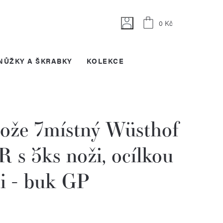
Nákupní
0 Kč
košík
NŮŽKY A ŠKRABKY
KOLEKCE
nože 7místný Wüsthof
s 5ks noži, ocílkou
i - buk GP