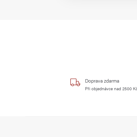
Doprava zdarma
Při objednávce nad 2500 K
Z
á