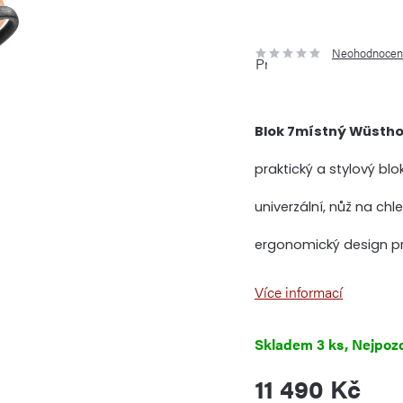
Neohodnocen
Průměrné
hodnocení
produktu
je
0,0
z
5
Blok 7místný Wüsthof
hvězdiček.
praktický a stylový bl
univerzální, nůž na chl
ergonomický design pr
Více informací
Skladem
3 ks
11 490 Kč