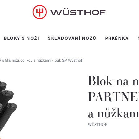
BLOKY S NOŽI
SKLADOVÁNÍ NOŽŮ
PRKÉNKA
s 5ks noži, ocílkou a nůžkami - buk GP
Wüsthof
Blok na 
PARTNER 
a nůžkam
WÜSTHOF