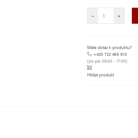
Měrná
cena:
−
+
Máte dotaz k produktu?
+420 722 465 613
(po-pá: 09:00 - 17:00)
Hlídat