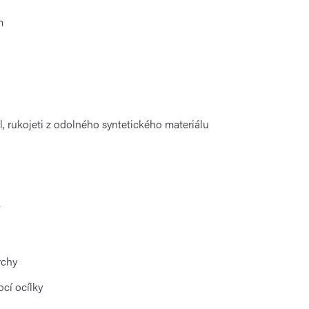
m
, rukojeti z odolného syntetického materiálu
rchy
cí ocílky