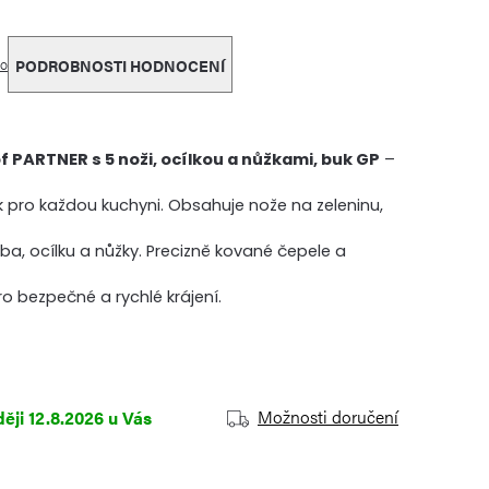
o
PODROBNOSTI HODNOCENÍ
 PARTNER s 5 noži, ocílkou a nůžkami, buk GP
–
ok pro každou kuchyni. Obsahuje nože na zeleninu,
eba, ocílku a nůžky. Precizně kované čepele a
o bezpečné a rychlé krájení.
Možnosti doručení
12.8.2026