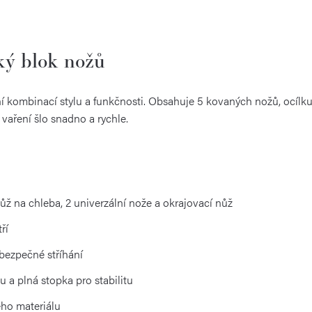
cký blok nožů
ní kombinací stylu a funkčnosti. Obsahuje 5 kovaných nožů, ocílku
vaření šlo snadno a rychle.
ž na chleba, 2 univerzální nože a okrajovací nůž
ří
bezpečné stříhání
u a plná stopka pro stabilitu
ého materiálu