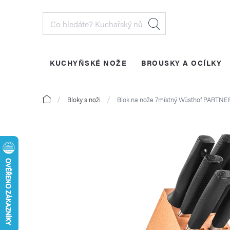
Přejít
na
obsah
KUCHYŇSKÉ NOŽE
BROUSKY A OCÍLKY
PŘIHLÁŠENÍ
Domů
Bloky s noži
Blok na nože 7místný Wüsthof PARTNER 