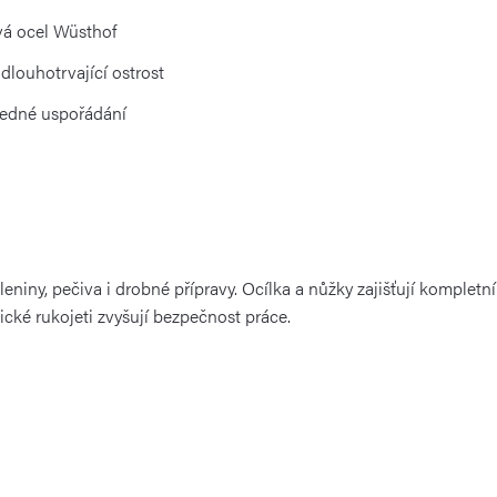
vá ocel Wüsthof
dlouhotrvající ostrost
ledné uspořádání
leniny, pečiva i drobné přípravy. Ocílka a nůžky zajišťují kompletn
ké rukojeti zvyšují bezpečnost práce.