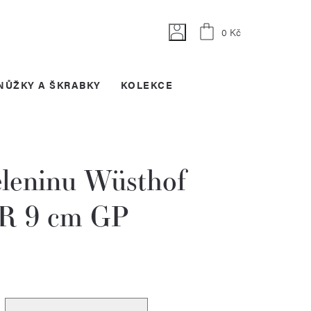
Nákupní
0 Kč
košík
NŮŽKY A ŠKRABKY
KOLEKCE
eleninu Wüsthof
 9 cm GP