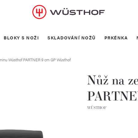
BLOKY S NOŽI
SKLADOVÁNÍ NOŽŮ
PRKÉNKA
eninu Wüsthof PARTNER 9 cm GP
Wüsthof
Nůž na z
PARTNER
WÜSTHOF