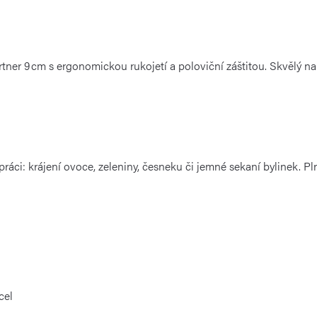
ner 9 cm s ergonomickou rukojetí a poloviční záštitou. Skvělý na 
i: krájení ovoce, zeleniny, česneku či jemné sekaní bylinek. Plná
cel