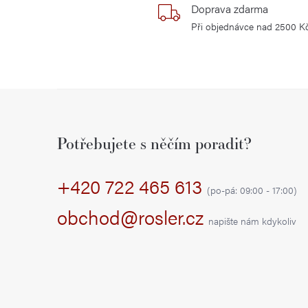
Doprava zdarma
Při objednávce nad 2500 K
Z
á
Potřebujete s něčím poradit?
p
+420 722 465 613
a
(po-pá: 09:00 - 17:00)
t
obchod@rosler.cz
napište nám kdykoliv
í