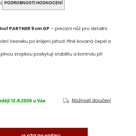
o
PODROBNOSTI HODNOCENÍ
thof PARTNER 9 cm GP
– precizní nůž pro detailní
upání česneku po krájení jahod. Plně kovaná čepel a
lnou stopkou poskytují stabilitu a kontrolu při
Možnosti doručení
12.8.2026
VLOŽIT DO KOŠÍKU