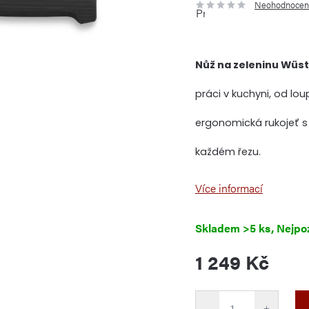
Neohodnocen
Průměrné
hodnocení
produktu
je
0,0
z
5
Nůž na zeleninu Wüs
hvězdiček.
práci v kuchyni, od lo
ergonomická rukojeť s p
každém řezu.
Více informací
Skladem
>5 ks
1 249 Kč
Měrná
cena:
−
+