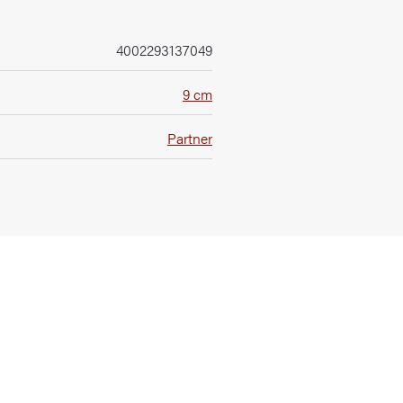
4002293137049
9 cm
Partner