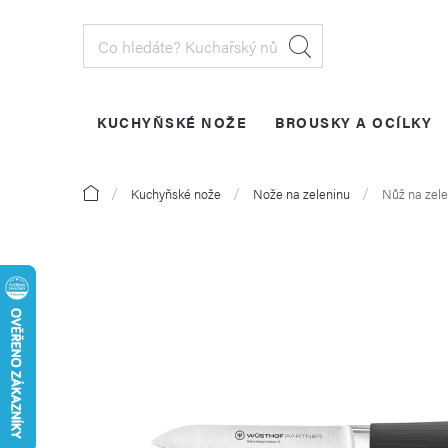
Přejít
na
obsah
KUCHYŇSKÉ NOŽE
BROUSKY A OCÍLKY
PŘIHLÁŠENÍ
Domů
Kuchyňské nože
Nože na zeleninu
Nůž na zel