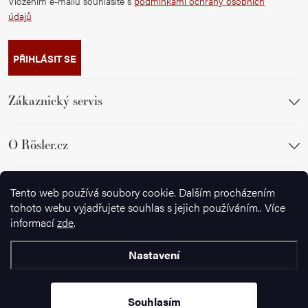
Vložením e-mailu souhlasíte s
podmínkami ochrany osobních
údajů
PŘIHLÁSIT SE
Zákaznický servis
O Rösler.cz
Sledujte nás
Tento web používá soubory cookie. Dalším procházením
tohoto webu vyjadřujete souhlas s jejich používáním.. Více
informací
zde
.
Nastavení
Copyright 2026
Wusthof.cz
. Všechna práva vyhrazena.
Souhlasím