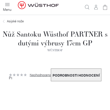
Přejít
N
na
obsah
ko
Asijské nože
Nůž Santoku Wüsthof PARTNER s
dutými výbrusy 17cm GP
WÜSTHOF
Neohodnoceno
PODROBNOSTI HODNOCENÍ
Průměrné
hodnocení
produktu
je
0,0
z
5
hvězdiček.