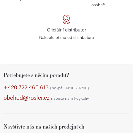
osobně
Oficiální distributor
Nakupte přímo od distributora
Z
Potřebujete s něčím poradit?
á
p
+420 722 465 613
(po-pá: 09:00 - 17:00)
a
obchod@rosler.cz
napište nám kdykoliv
t
í
Navštivte nás na našich prodejnách